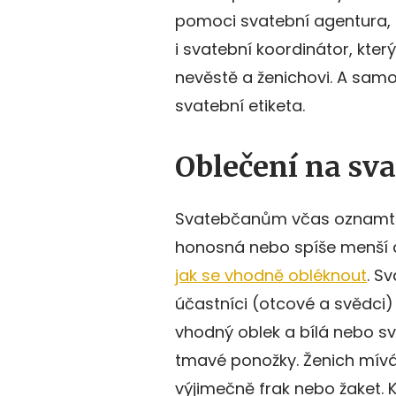
pomoci svatební agentura, kt
i svatební koordinátor, kter
nevěstě a ženichovi. A sam
svatební etiketa.
Oblečení na sv
Svatebčanům včas oznamte,
honosná nebo spíše menší a
jak se vhodně obléknout
. Sv
účastníci (otcové a svědci) 
vhodný oblek a bílá nebo svě
tmavé ponožky. Ženich mívá
výjimečně frak nebo žaket. K