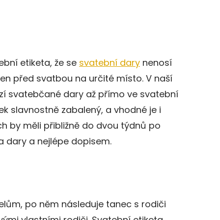
ební etiketa, že se
svatební dary
nenosí
 den před svatbou na určité místo. V naší
vozí svatebčané dary až přímo ve svatební
rek slavnostně zabalený, a vhodné je i
ch by měli přibližně do dvou týdnů po
a dary a nejlépe dopisem.
elům, po něm následuje tanec s rodiči
ými vlastními rodiči. Svatební etiketa