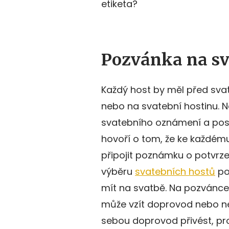
etiketa?
Pozvánka na s
Každý host by měl před sv
nebo na svatební hostinu. N
svatebního oznámení a posíl
hovoří o tom, že ke každém
připojit poznámku o potvrzen
výběru
svatebních hostů
po
mít na svatbě. Na pozvánce
může vzít doprovod nebo ne
sebou doprovod přivést, pr