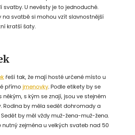
í svatby. U nevěsty je to jednoduché.
 na svatbě si mohou vzít slavnostnější
í kratší šaty.
ek
ek
řeší tak, že mají hosté určené místo u
ané přímo
jmenovky
. Podle etikety by se
s někým, s kým se znají, jsou ve stejném
y. Rodina by měla sedět dohromady a
e. Sedět by měl vždy muž-žena-muž-žena.
e nutný zejména u velkých svateb nad 50