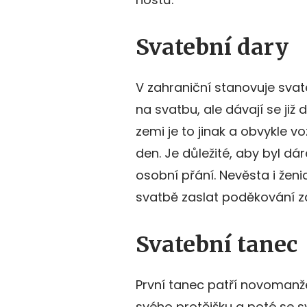
Svatební dary
V zahraniční stanovuje svat
na svatbu, ale dávají se již
zemi je to jinak a obvykle 
den. Je důležité, aby byl dá
osobní přání. Nevěsta i ženi
svatbě zaslat poděkování z
Svatební tanec
První tanec patří novomanž
svého protějšku a poté se sv