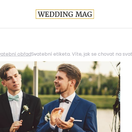
vatební obřad
Svatební etiketa. Víte, jak se chovat na sv