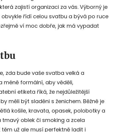
erá zajistí organizaci za vás. Výborný je
ý obvykle řídí celou svatbu a bývá po ruce
ozřejmě ví moc dobře, jak má vypadat
atbu
 zda bude vaše svatba velká a
 méně formální, aby věděli,
atební etiketa říká, že nejdůležitější
by měli být sladěni s ženichem. Běžně je
tlá košile, kravata, opasek, polobotky a
 tmavý oblek či smoking a zcela
 těm už ale musí perfektně ladit i