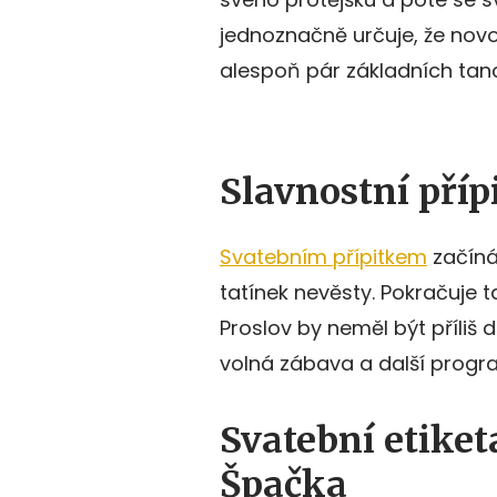
jednoznačně určuje, že nov
alespoň pár základních tan
Slavnostní příp
Svatebním přípitkem
začíná
tatínek nevěsty. Pokračuje t
Proslov by neměl být příliš
volná zábava a další progr
Svatební etiket
Špačka