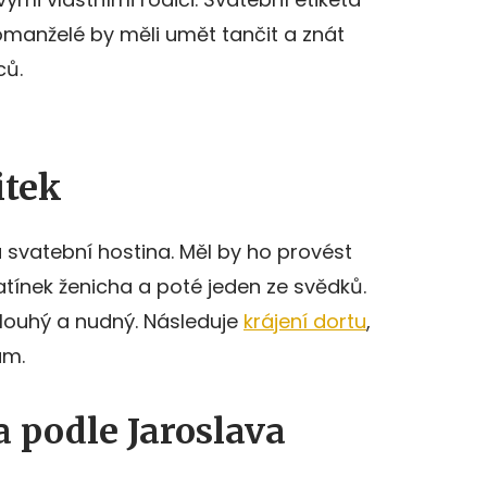
omanželé by měli umět tančit a znát
ců.
itek
 svatební hostina. Měl by ho provést
atínek ženicha a poté jeden ze svědků.
 dlouhý a nudný. Následuje
krájení dortu
,
am.
a podle Jaroslava