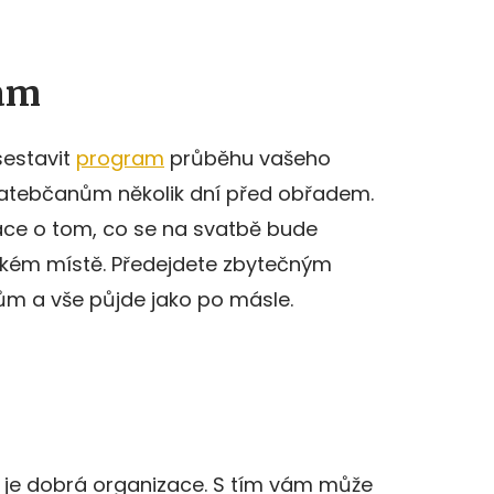
ram
sestavit
program
průběhu vašeho
vatebčanům několik dní před obřadem.
ce o tom, co se na svatbě bude
jakém místě. Předejdete zbytečným
m a vše půjde jako po másle.
u je dobrá organizace. S tím vám může