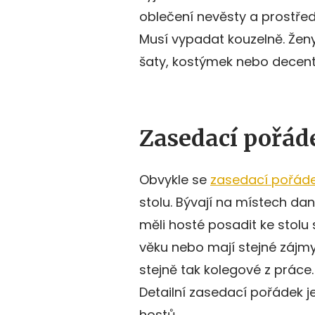
oblečení nevěsty a prostřed
Musí vypadat kouzelně. Ženy
šaty, kostýmek nebo decentn
Zasedací pořád
Obvykle se
zasedací pořád
stolu. Bývají na místech d
měli hosté posadit ke stolu 
věku nebo mají stejné zájm
stejně tak kolegové z prác
Detailní zasedací pořádek j
hostů.