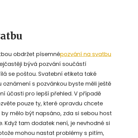
vatbu
atbou obdržet písemné
pozvání na svatbu
ejčastěji bývá pozvání součástí
á se poštou. Svatební etiketa také
u oznámení s pozvánkou byste měli ještě
í účasti pro lepší přehled. V případě
zvěte pouze ty, které opravdu chcete
 by mělo být napsáno, zda si sebou host
. Když tam dodatek není, je nevhodné si
otože mohou nastat problémy s pitím,