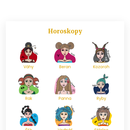
Horoskopy
Váhy
Beran
Kozoroh
Rak
Panna
Ryby