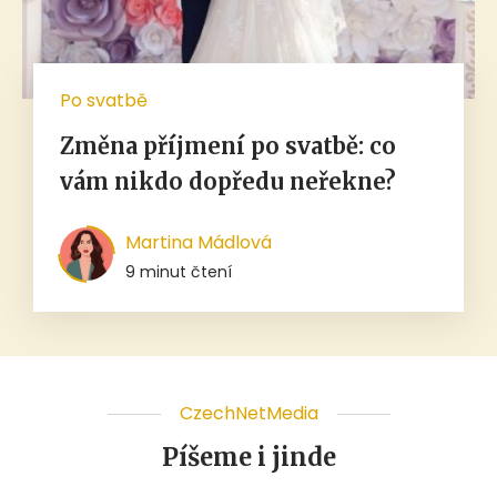
Po svatbě
Změna příjmení po svatbě: co
vám nikdo dopředu neřekne?
Martina Mádlová
9 minut čtení
CzechNetMedia
Píšeme i jinde