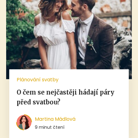
Plánování svatby
O čem se nejčastěji hádají páry
před svatbou?
Martina Mádlová
9 minut čtení