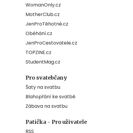
WomanOnly.cz
MotherClub.cz
JenProTěhotné.cz
Oběhání.cz
JenProCestovatele.cz
TOPZINE.cz
StudentMag.cz
Pro svatebčany
Šaty na svatbu
Blahopřání ke svatbě
Zábava na svatbu
Patička - Pro uživatele
RSS