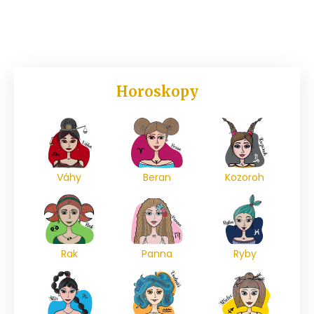
Horoskopy
Váhy
Beran
Kozoroh
Rak
Panna
Ryby