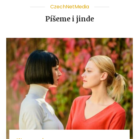
CzechNetMedia
Píšeme i jinde