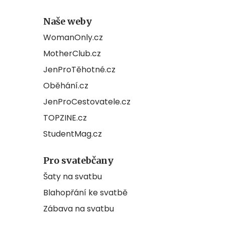
Naše weby
WomanOnly.cz
MotherClub.cz
JenProTěhotné.cz
Oběhání.cz
JenProCestovatele.cz
TOPZINE.cz
StudentMag.cz
Pro svatebčany
Šaty na svatbu
Blahopřání ke svatbě
Zábava na svatbu