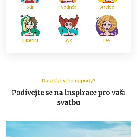
Štír
Vodnář
Střelec
Blíženci
Býk
Lev
Dochází vám nápady?
Podívejte se na inspirace pro vaši
svatbu