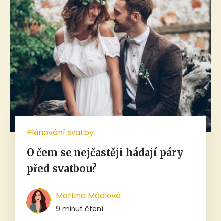
Plánování svatby
O čem se nejčastěji hádají páry
před svatbou?
Martina Mádlová
9 minut čtení