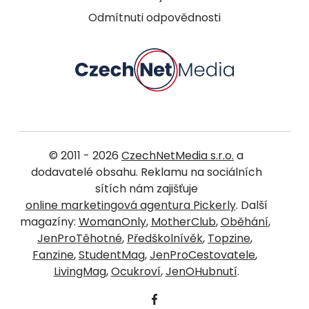
Odmítnuti odpovědnosti
© 2011 - 2026
CzechNetMedia s.r.o.
a
dodavatelé obsahu. Reklamu na sociálních
sítích nám zajišťuje
online marketingová agentura Pickerly
. Další
magazíny:
WomanOnly
,
MotherClub
,
Oběhání
,
JenProTěhotné
,
Předškolnívěk
,
Topzine
,
Fanzine
,
StudentMag
,
JenProCestovatele
,
LivingMag
,
Ocukroví
,
JenOHubnutí
.