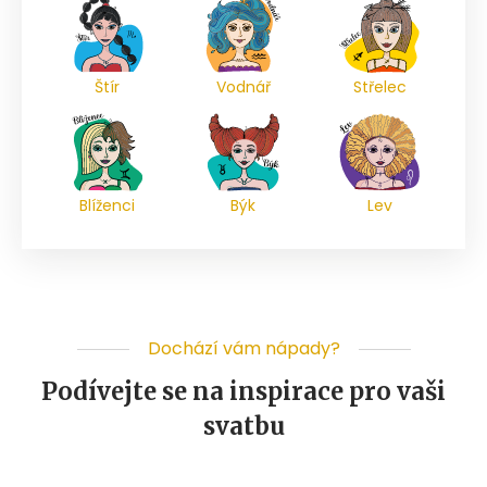
Štír
Vodnář
Střelec
Blíženci
Býk
Lev
Dochází vám nápady?
Podívejte se na inspirace pro vaši
svatbu