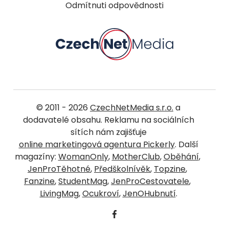
Odmítnuti odpovědnosti
© 2011 - 2026
CzechNetMedia s.r.o.
a
dodavatelé obsahu. Reklamu na sociálních
sítích nám zajišťuje
online marketingová agentura Pickerly
. Další
magazíny:
WomanOnly
,
MotherClub
,
Oběhání
,
JenProTěhotné
,
Předškolnívěk
,
Topzine
,
Fanzine
,
StudentMag
,
JenProCestovatele
,
LivingMag
,
Ocukroví
,
JenOHubnutí
.