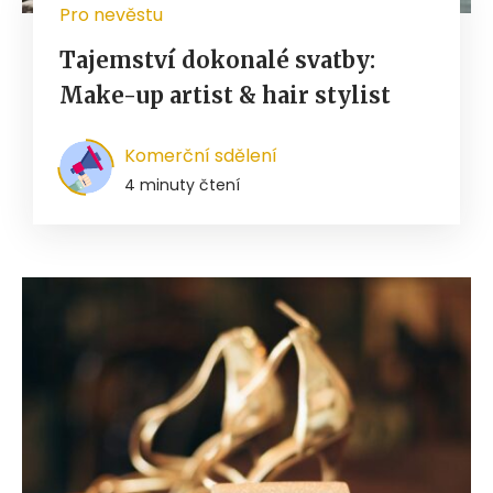
Pro nevěstu
Tajemství dokonalé svatby:
Make-up artist & hair stylist
Komerční sdělení
4 minuty čtení