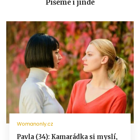
Píšeme i jinde
Womanonly.cz
Pavla (34): Kamarádka si myslí,