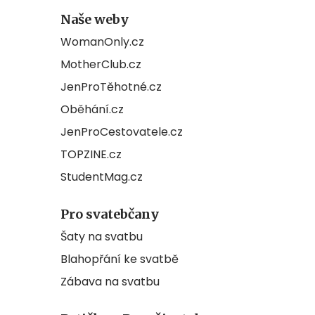
Naše weby
WomanOnly.cz
MotherClub.cz
JenProTěhotné.cz
Oběhání.cz
JenProCestovatele.cz
TOPZINE.cz
StudentMag.cz
Pro svatebčany
Šaty na svatbu
Blahopřání ke svatbě
Zábava na svatbu