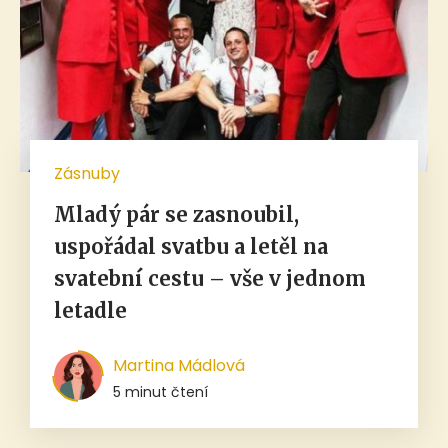
Zásnuby
Mladý pár se zasnoubil,
uspořádal svatbu a letěl na
svatební cestu – vše v jednom
letadle
Martina Mádlová
5 minut čtení