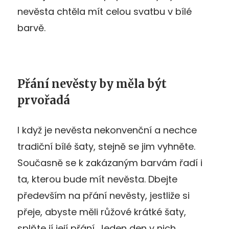
nevěsta chtěla mít celou svatbu v bílé
barvě.
Přání nevěsty by měla být
prvořadá
I když je nevěsta nekonvenční a nechce
tradiční bílé šaty, stejně se jim vyhněte.
Současně se k zakázaným barvám řadí i
ta, kterou bude mít nevěsta. Dbejte
především na přání nevěsty, jestliže si
přeje, abyste měli růžové krátké šaty,
splňte jí její přání. Jeden den v nich