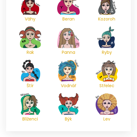
Váhy
Beran
Kozoroh
Rak
Panna
Ryby
Štír
Vodnář
Střelec
Blíženci
Býk
Lev