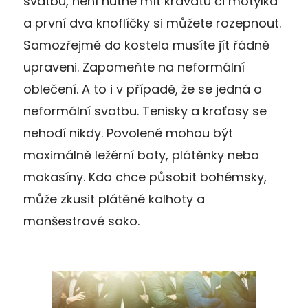
svatbu, není nutné mít kravatu či motýlka
a první dva knoflíčky si můžete rozepnout.
Samozřejmě do kostela musíte jít řádně
upraveni. Zapomeňte na neformální
oblečení. A to i v případě, že se jedná o
neformální svatbu. Tenisky a kraťasy se
nehodí nikdy. Povolené mohou být
maximálně ležérní boty, plátěnky nebo
mokasíny. Kdo chce působit bohémsky,
může zkusit plátěné kalhoty a
manšestrové sako.