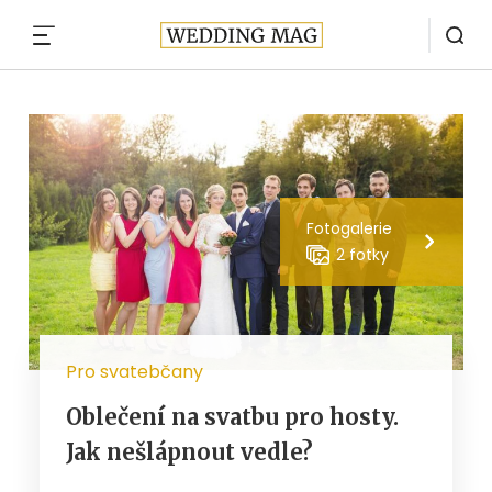
MENU
Fotogalerie
2 fotky
Pro svatebčany
Oblečení na svatbu pro hosty.
Jak nešlápnout vedle?