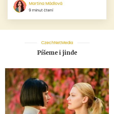
Martina Mádlová
9 minut čtení
CzechNetMedia
Píšeme i jinde