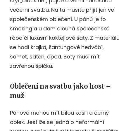
styl „black tie“, půjde o velmi honosnou
večerní svatbu. Na tu musíte přijít jen ve
společenském oblečení. U pánů je to
smoking a u dam dlouhá společenská
róba či luxusní koktejlové šaty. Z materiálu
se hodí krajka, šantungové hedvábí,
samet, satén, apod. Boty musí mít
zavřenou špičku.
Oblečení na svatbu jako host –
muž
Pánové mohou mít bílou košili a černý
oblek. Jestliže se jedná o neformální