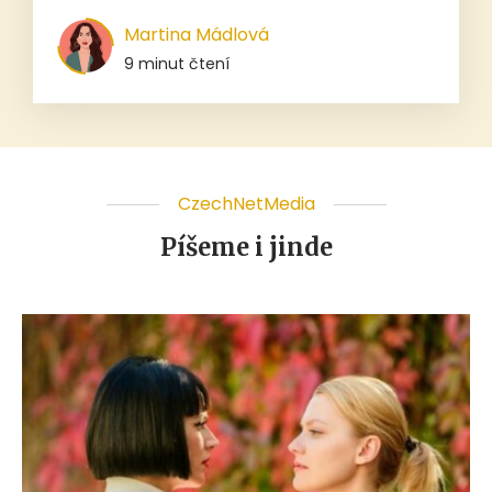
Martina Mádlová
9 minut čtení
CzechNetMedia
Píšeme i jinde