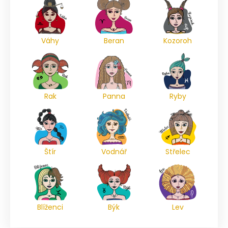
Váhy
Beran
Kozoroh
Rak
Panna
Ryby
Štír
Vodnář
Střelec
Blíženci
Býk
Lev