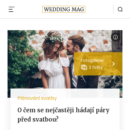
MENU
Fotogalerie
3 fotky
Plánování svatby
O čem se nejčastěji hádají páry
před svatbou?