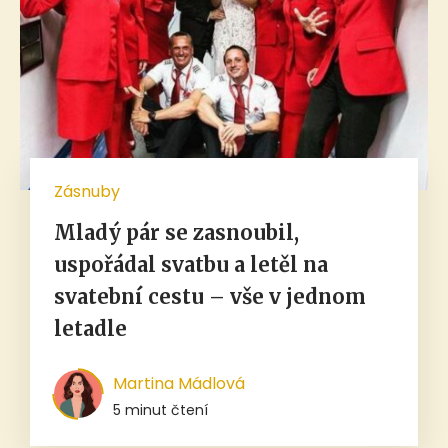
Zásnuby
Mladý pár se zasnoubil,
uspořádal svatbu a letěl na
svatební cestu – vše v jednom
letadle
Martina Mádlová
5 minut čtení