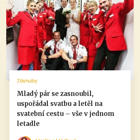
Zásnuby
Mladý pár se zasnoubil,
uspořádal svatbu a letěl na
svatební cestu – vše v jednom
letadle