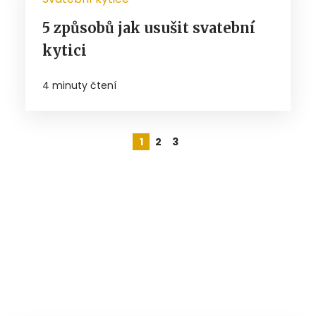
5 způsobů jak usušit svatební
kytici
4 minuty čtení
1
2
3