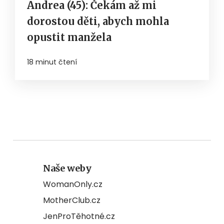
Andrea (45): Čekám až mi
dorostou děti, abych mohla
opustit manžela
18 minut čtení
Naše weby
WomanOnly.cz
MotherClub.cz
JenProTěhotné.cz