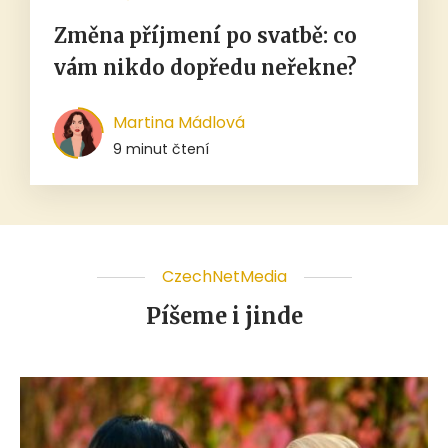
Změna příjmení po svatbě: co
vám nikdo dopředu neřekne?
Martina Mádlová
9 minut čtení
CzechNetMedia
Píšeme i jinde