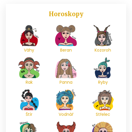
Horoskopy
Váhy
Beran
Kozoroh
Rak
Panna
Ryby
Štír
Vodnář
Střelec