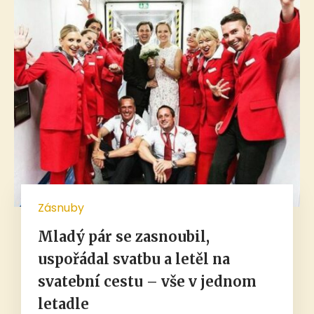
Zásnuby
Mladý pár se zasnoubil,
uspořádal svatbu a letěl na
svatební cestu – vše v jednom
letadle