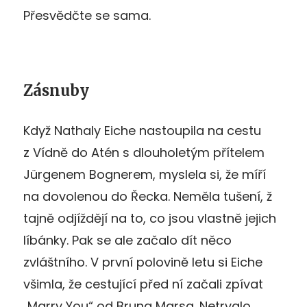
Přesvědčte se sama.
Zásnuby
Když Nathaly Eiche nastoupila na cestu
z Vídně do Atén s dlouholetým přítelem
Jürgenem Bognerem, myslela si, že míří
na dovolenou do Řecka. Neměla tušení, ž
tajně odjíždějí na to, co jsou vlastně jejich
líbánky. Pak se ale začalo dít něco
zvláštního. V první polovině letu si Eiche
všimla, že cestující před ní začali zpívat
„Marry You“ od Bruna Marsa. Netrvalo