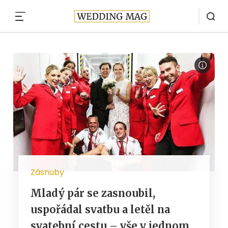
MENU
Zásnuby
Mladý pár se zasnoubil,
uspořádal svatbu a letěl na
svatební cestu – vše v jednom