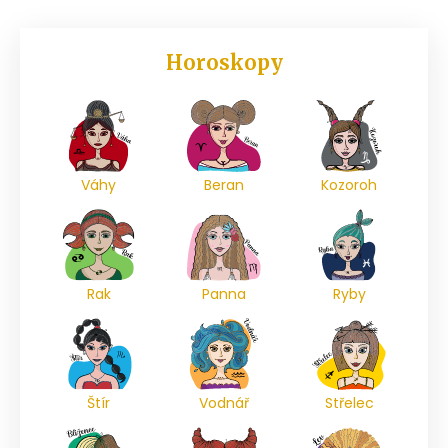
Horoskopy
Váhy
Beran
Kozoroh
Rak
Panna
Ryby
Štír
Vodnář
Střelec