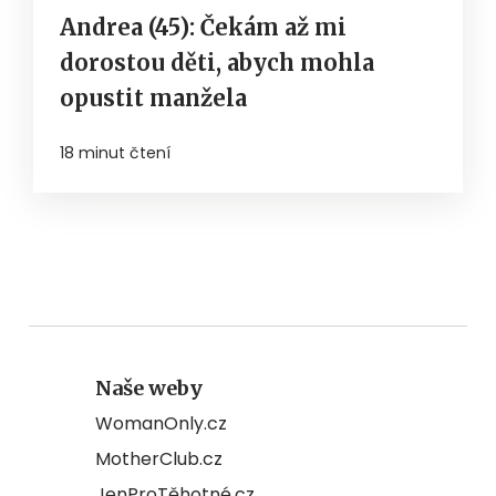
Andrea (45): Čekám až mi
dorostou děti, abych mohla
opustit manžela
18 minut čtení
Naše weby
WomanOnly.cz
MotherClub.cz
JenProTěhotné.cz