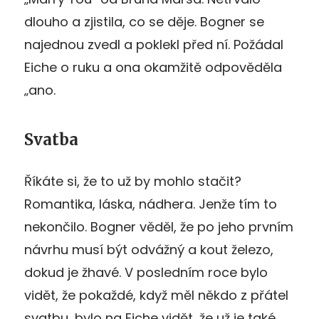
dlouho a zjistila, co se děje. Bogner se
najednou zvedl a poklekl před ní. Požádal
Eiche o ruku a ona okamžitě odpověděla
„ano.
Svatba
Říkáte si, že to už by mohlo stačit?
Romantika, láska, nádhera. Jenže tím to
nekončilo. Bogner věděl, že po jeho prvním
návrhu musí být odvážný a kout železo,
dokud je žhavé. V posledním roce bylo
vidět, že pokaždé, když měl někdo z přátel
svatbu, bylo na Eiche vidět, že už je také