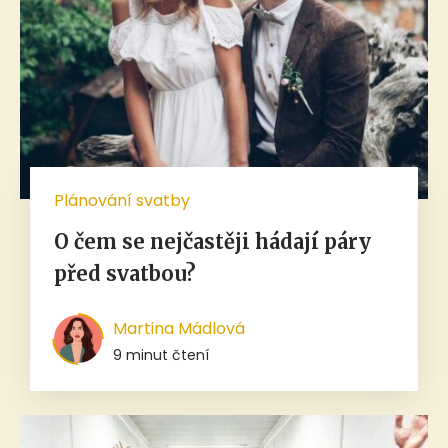
Plánování svatby
O čem se nejčastěji hádají páry
před svatbou?
Martina Mádlová
9 minut čtení