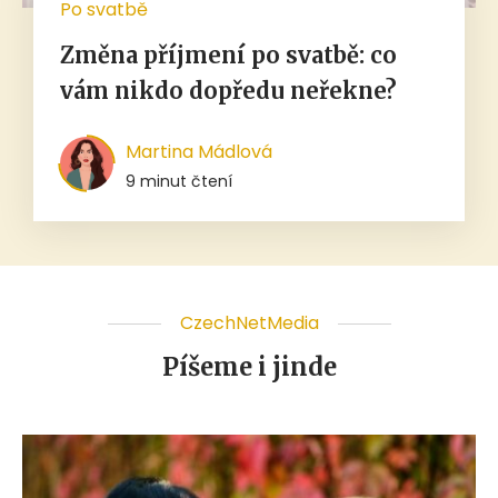
Po svatbě
Změna příjmení po svatbě: co
vám nikdo dopředu neřekne?
Martina Mádlová
9 minut čtení
CzechNetMedia
Píšeme i jinde