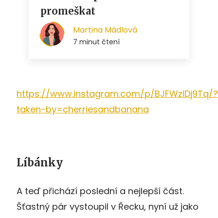
https://www.instagram.com/p/BJFWzlDj9Tq/?
taken-by=cherriesandbanana
Líbánky
A teď přichází poslední a nejlepší část.
Šťastný pár vystoupil v Řecku, nyní už jako