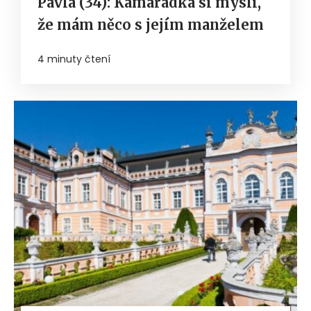
Pavla (34): Kamarádka si myslí,
že mám něco s jejím manželem
4 minuty čtení