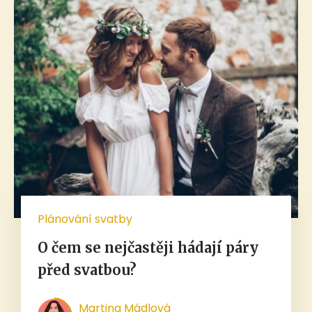
Plánování svatby
O čem se nejčastěji hádají páry
před svatbou?
Martina Mádlová