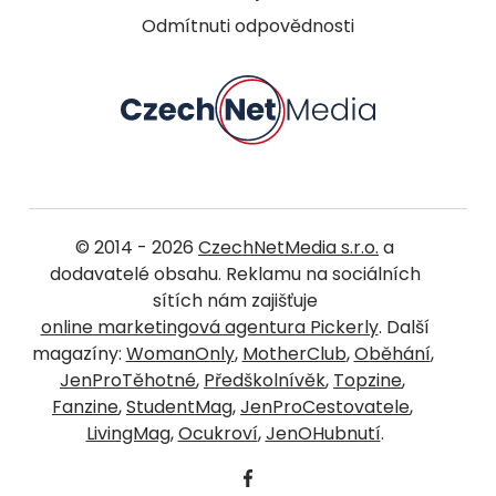
Odmítnuti odpovědnosti
© 2014 - 2026
CzechNetMedia s.r.o.
a
dodavatelé obsahu. Reklamu na sociálních
sítích nám zajišťuje
online marketingová agentura Pickerly
. Další
magazíny:
WomanOnly
,
MotherClub
,
Oběhání
,
JenProTěhotné
,
Předškolnívěk
,
Topzine
,
Fanzine
,
StudentMag
,
JenProCestovatele
,
LivingMag
,
Ocukroví
,
JenOHubnutí
.