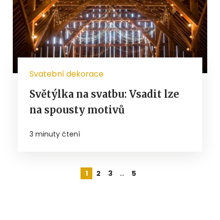
Svatební dekorace
Světýlka na svatbu: Vsadit lze
na spousty motivů
3 minuty čtení
…
1
2
3
5