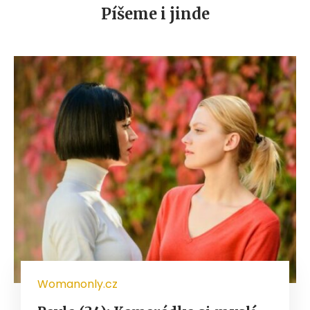
Píšeme i jinde
Womanonly.cz