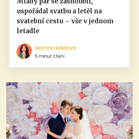
Mladý pár se zasnoubil,
uspořádal svatbu a letěl na
svatební cestu – vše v jednom
letadle
Martina Mádlová
5 minut čtení