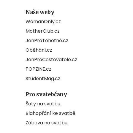
Naše weby
WomanOnly.cz
MotherClub.cz
JenProTěhotné.cz
Oběhání.cz
JenProCestovatele.cz
TOPZINE.cz
StudentMag.cz
Pro svatebčany
Šaty na svatbu
Blahopřání ke svatbě
Zábava na svatbu