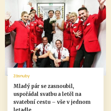
Zásnuby
Mladý pár se zasnoubil,
uspořádal svatbu a letěl na
svatební cestu – vše v jednom
letadle