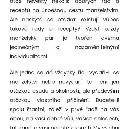
otce nevěsty několik dobrých rad a
receptů na úspěšnou cestu manželstvím.
Ale naskýtá se otázka: existují vůbec
takové rady a recepty? Vždyť každý
manželský pár je tvořen dvěma
jedinečnými a nazaměnitelnými
individualitami.
Ale jedno se dá vždycky říci: vydaří-li se
manželství nebo nevydaří, to není jen
otázkou osudu a okolností, ale především
otázkou vlastního přičinění. Budete-li
spolu šťastní, záleží v prvé řadě na vás
obou, na vaší dobré vůli, vašich ohledech,
toleranci a vaší ochotě k soužití. My všichni