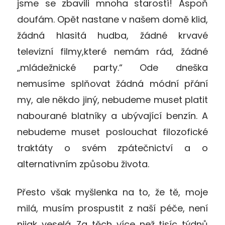
jsme se zbavili mnoha starostí! Aspoň
doufám. Opět nastane v našem domě klid,
žádná hlasitá hudba, žádné krvavé
televizní filmy,které nemám rád, žádné
„mládežnické party.“ Ode dneška
nemusíme splňovat žádná módní přání
my, ale někdo jiný, nebudeme muset platit
nabourané blatníky a ubývající benzín. A
nebudeme muset poslouchat filozofické
traktáty o svém zpátečnictví a o
alternativním způsobu života.
Přesto však myšlenka na to, že tě, moje
milá, musím prospustit z naší péče, není
nijak veselá. Za těch více než tisíc týdnů