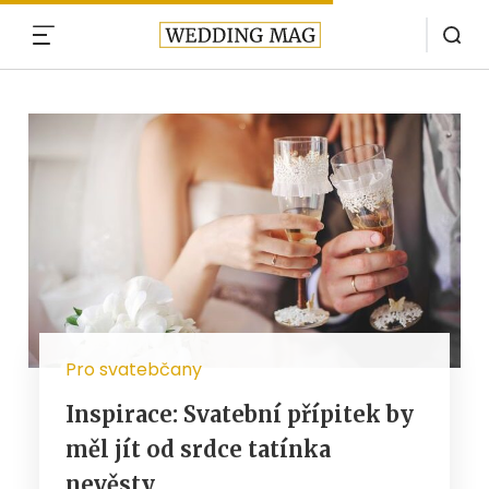
MENU
Pro svatebčany
Inspirace: Svatební přípitek by
měl jít od srdce tatínka
nevěsty