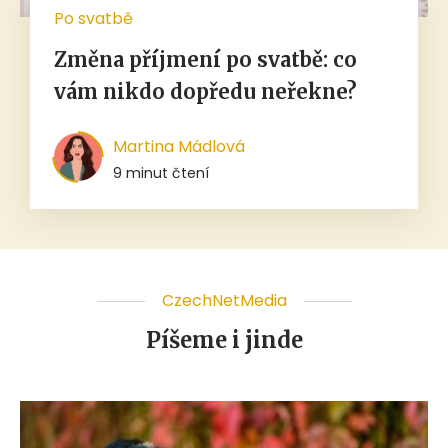
Po svatbě
Změna příjmení po svatbě: co
vám nikdo dopředu neřekne?
Martina Mádlová
9 minut čtení
CzechNetMedia
Píšeme i jinde