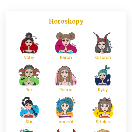
Horoskopy
Váhy
Beran
Kozoroh
Rak
Panna
Ryby
Štír
Vodnář
Střelec