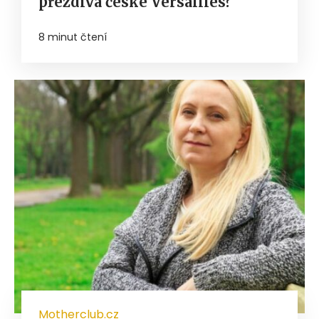
přezdívá české Versailles?
8 minut čtení
Motherclub.cz