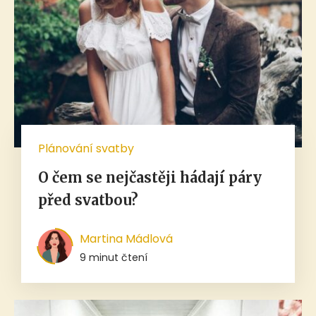
Plánování svatby
O čem se nejčastěji hádají páry
před svatbou?
Martina Mádlová
9 minut čtení