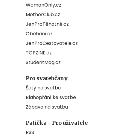
WomanOnly.cz
MotherClub.cz
JenProTěhotné.cz
Oběhání.cz
JenProCestovatele.cz
TOPZINE.cz
StudentMag.cz
Pro svatebčany
Šaty na svatbu
Blahopřání ke svatbě
Zábava na svatbu
Patička - Pro uživatele
RSS