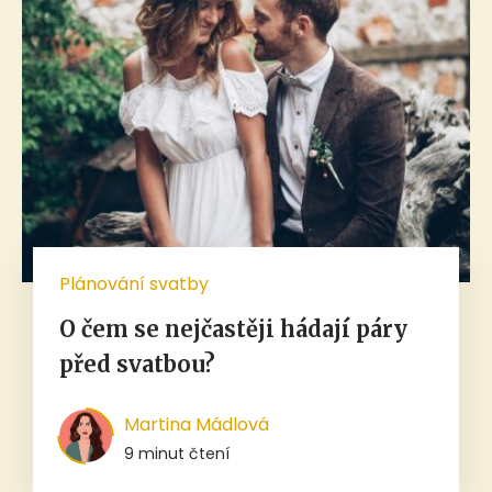
Plánování svatby
O čem se nejčastěji hádají páry
před svatbou?
Martina Mádlová
9 minut čtení