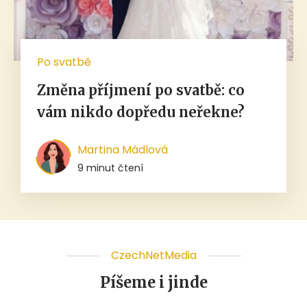
Po svatbě
Změna příjmení po svatbě: co
vám nikdo dopředu neřekne?
Martina Mádlová
9 minut čtení
CzechNetMedia
Píšeme i jinde