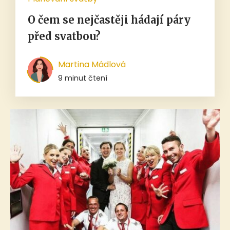
O čem se nejčastěji hádají páry
před svatbou?
Martina Mádlová
9 minut čtení