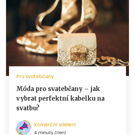
Pro svatebčany
Móda pro svatebčany – jak
vybrat perfektní kabelku na
svatbu?
Komerční sdělení
4 minuty čtení