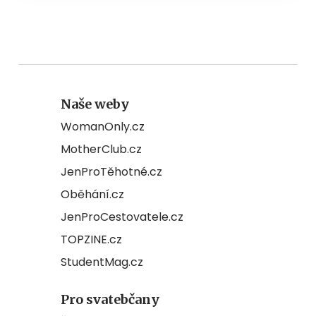
Naše weby
WomanOnly.cz
MotherClub.cz
JenProTěhotné.cz
Oběhání.cz
JenProCestovatele.cz
TOPZINE.cz
StudentMag.cz
Pro svatebčany