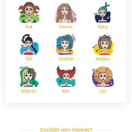
Rak
Panna
Ryby
Štír
Vodnář
Střelec
Blíženci
Býk
Lev
Dochází vám nápady?