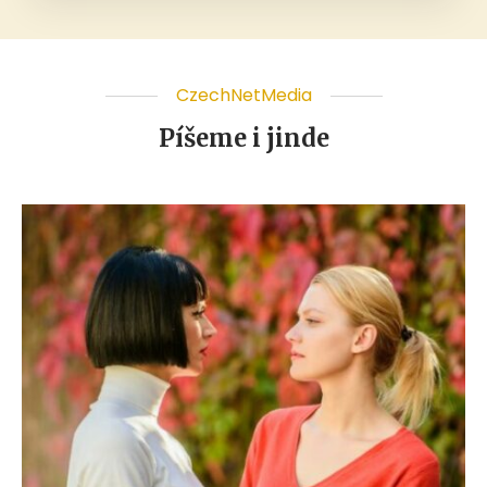
CzechNetMedia
Píšeme i jinde