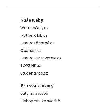
Naše weby
WomanOnly.cz
MotherClub.cz
JenProTěhotné.cz
Oběhání.cz
JenProCestovatele.cz
TOPZINE.cz
StudentMag.cz
Pro svatebčany
Šaty na svatbu
Blahopřání ke svatbě