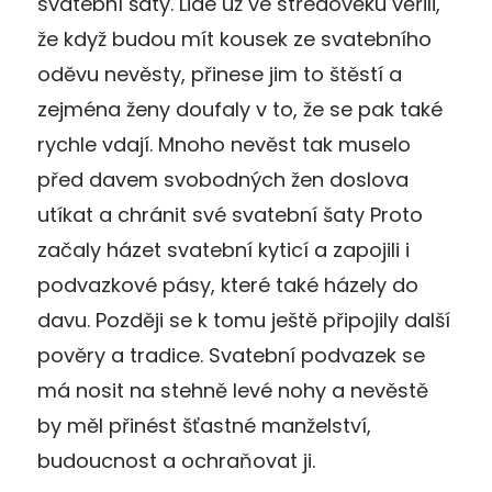
svatební šaty. Lidé už ve středověku věřili,
že když budou mít kousek ze svatebního
oděvu nevěsty, přinese jim to štěstí a
zejména ženy doufaly v to, že se pak také
rychle vdají. Mnoho nevěst tak muselo
před davem svobodných žen doslova
utíkat a chránit své svatební šaty Proto
začaly házet svatební kyticí a zapojili i
podvazkové pásy, které také házely do
davu. Později se k tomu ještě připojily další
pověry a tradice. Svatební podvazek se
má nosit na stehně levé nohy a nevěstě
by měl přinést šťastné manželství,
budoucnost a ochraňovat ji.