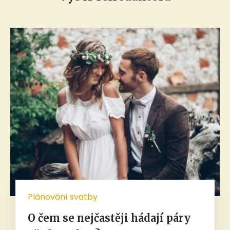
Plánování svatby
O čem se nejčastěji hádají páry