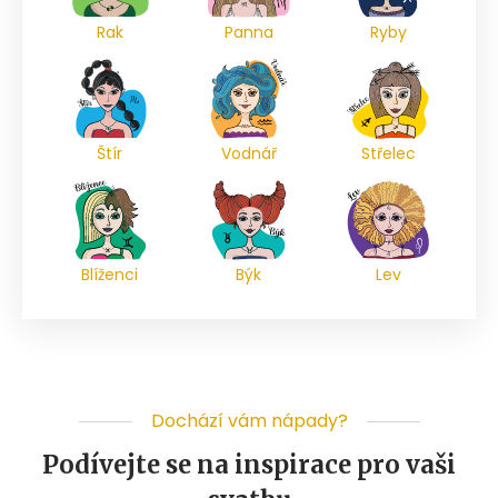
Rak
Panna
Ryby
Štír
Vodnář
Střelec
Blíženci
Býk
Lev
Dochází vám nápady?
Podívejte se na inspirace pro vaši