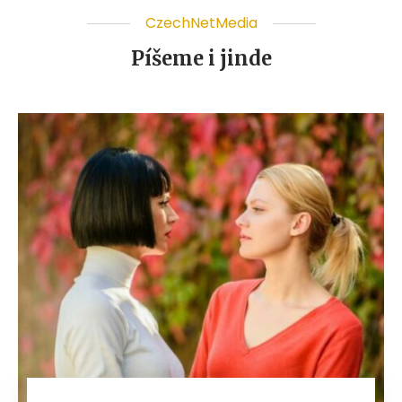
CzechNetMedia
Píšeme i jinde