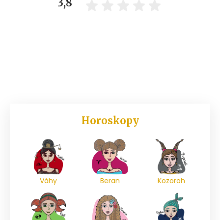
3,8
Horoskopy
Váhy
Beran
Kozoroh