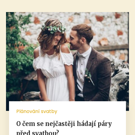
Plánování svatby
O čem se nejčastěji hádají páry
před svatbou?