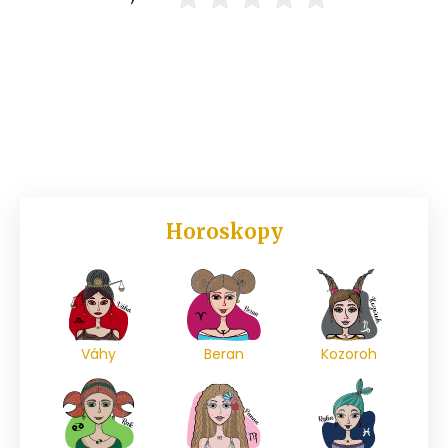
Horoskopy
Váhy
Beran
Kozoroh