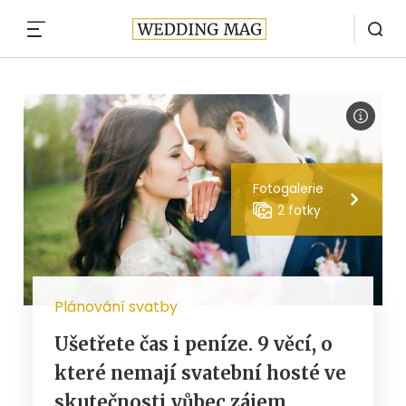
MENU
Fotogalerie
2 fotky
Plánování svatby
Ušetřete čas i peníze. 9 věcí, o
které nemají svatební hosté ve
skutečnosti vůbec zájem