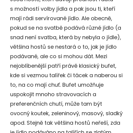
s možností volby jídla a pak jsou ti, kteří
mají rádi servírované jídlo. Ale obecně,
pokud se na svatbě podává různé jídlo (a
snad není svatba, která by nebyla o jídle),
většina hostů se nestará o to, jak je jídlo
podávané, ale co si mohou dát. Mezi
nejoblíbenější patří právě klasický bufet,
kde si vezmou talířek či tácek a naberou si
to, na co mají chuť. Bufet umožňuje
uspokojit mnoho stravovacích a
preferenčních chutí, může tam být
ovocný koutek, zeleninový, masový, sladký
apod. Stejně tak většina hostů neřeší, zda
je jídlo podáváno na talířích se zlatým