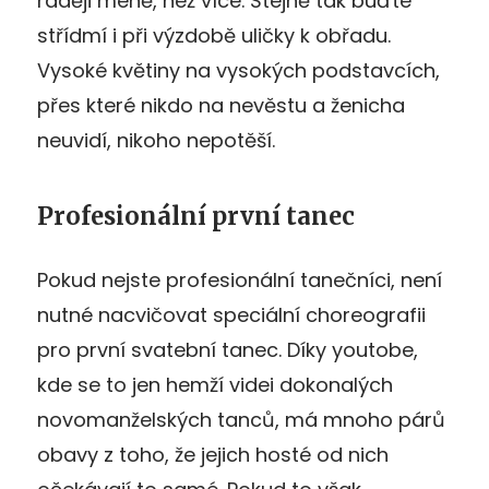
raději méně, než více. Stejně tak buďte
střídmí i při výzdobě uličky k obřadu.
Vysoké květiny na vysokých podstavcích,
přes které nikdo na nevěstu a ženicha
neuvidí, nikoho nepotěší.
Profesionální první tanec
Pokud nejste profesionální tanečníci, není
nutné nacvičovat speciální choreografii
pro první svatební tanec. Díky youtobe,
kde se to jen hemží videi dokonalých
novomanželských tanců, má mnoho párů
obavy z toho, že jejich hosté od nich