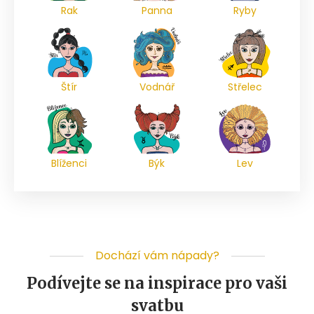
Rak
Panna
Ryby
Štír
Vodnář
Střelec
Blíženci
Býk
Lev
Dochází vám nápady?
Podívejte se na inspirace pro vaši
svatbu