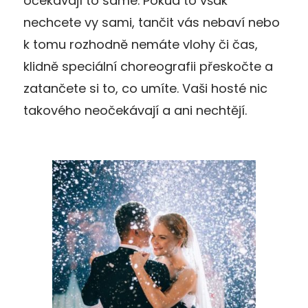
očekávají to samé. Pokud to však
nechcete vy sami, tančit vás nebaví nebo
k tomu rozhodně nemáte vlohy či čas,
klidně speciální choreografii přeskočte a
zatančete si to, co umíte. Vaši hosté nic
takového neočekávají a ani nechtějí.