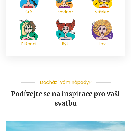
Štír
Vodnář
Střelec
Blíženci
Býk
Lev
Dochází vám nápady?
Podívejte se na inspirace pro vaši
svatbu