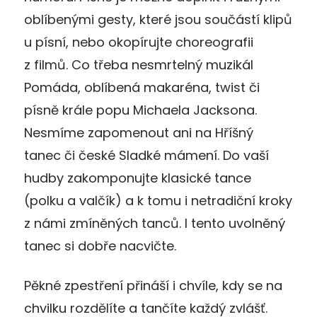
oblíbenými gesty, které jsou součástí klipů
u písní, nebo okopírujte choreografii
z filmů. Co třeba nesmrtelný muzikál
Pomáda, oblíbená makaréna, twist či
písně krále popu Michaela Jacksona.
Nesmíme zapomenout ani na Hříšný
tanec či české Sladké mámení. Do vaší
hudby zakomponujte klasické tance
(polku a valčík) a k tomu i netradiční kroky
z námi zmíněných tanců. I tento uvolněný
tanec si dobře nacvičte.
Pěkné zpestření přináší i chvíle, kdy se na
chvilku rozdělíte a tančíte každý zvlášť.