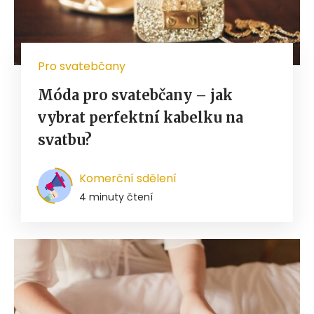
Pro svatebčany
Móda pro svatebčany – jak
vybrat perfektní kabelku na
svatbu?
Komerční sdělení
4 minuty čtení