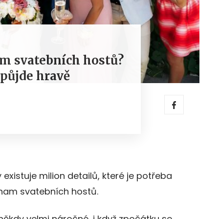
am svatebních hostů?
 půjde hravě
xistuje milion detailů, které je potřeba
eznam svatebních hostů.
někdy velmi náročné, i když zpočátku se