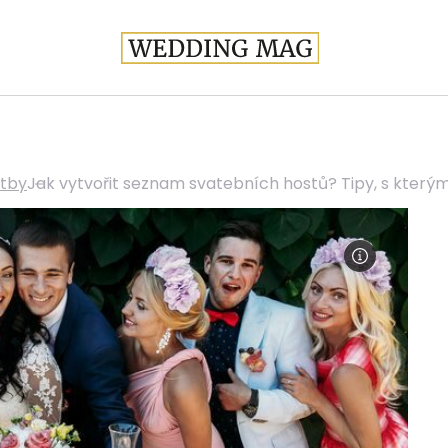
atby
Jak vytvořit seznam svatebních hostů? Tipy, s kterým