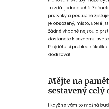
to zdá jednoduché. Začnete 
prstýnky a postupně zjišťuje
je obsazený, místo, které jst
žádné vhodné nejsou a prst
dostanete k seznamu svatebn
Projděte si přehled několika 
dodržovat.
Mějte na paměti
sestavený celý 
I když se vám to možná bude