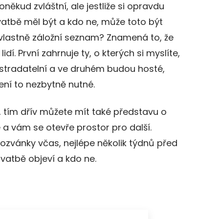
někud zvláštní, ale jestliže si opravdu
 svatbě měl být a kdo ne, může toto být
vlastně záložní seznam? Znamená to, že
lidí. První zahrnuje ty, o kterých si myslíte,
ostradatelní a ve druhém budou hosté,
není to nezbytně nutné.
 tím dřív můžete mít také představu o
 a vám se otevře prostor pro další.
zvánky včas, nejlépe několik týdnů před
svatbě objeví a kdo ne.