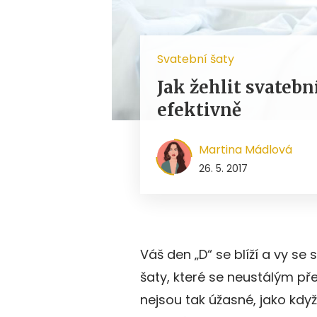
Svatební šaty
Jak žehlit svatebn
efektivně
Martina Mádlová
26. 5. 2017
Váš den „D“ se blíží a vy s
šaty, které se neustálým p
nejsou tak úžasné, jako když