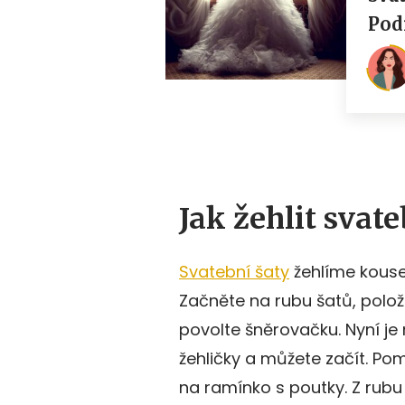
Jak žehlit svate
Svatební šaty
žehlíme kousek
Začněte na rubu šatů, polož
povolte šněrovačku. Nyní je
žehličky a můžete začít. Po
na ramínko s poutky. Z rubu j