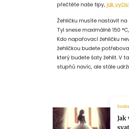
přečtěte naše tipy,
jak vyčis
Žehličku musíte nastavit na
Tyl snese maximálně 150 °C, 
Kdo napařovací žehličku nev
žehličkou budete potřebovat
který budete šaty žehlit. V
stupňů navíc, ale stále udrž