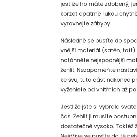
jestliže ho máte zdobený, j
korzet opatrně rukou chytně
vyrovnejte záhyby.
Následně se pusťte do spodn
vnější materiál (satén, taft)
natáhněte nejspodnější mate
žehlit. Nezapomeňte nastavi
ke švu, tuto část nakonec 
vyžehlete od vnitřních až po 
Jestliže jste si vybrala svat
čas. Žehlit ji musíte postup
dostatečně vysoko. Taktéž ž
Nejdříve se pusťte do té nejs