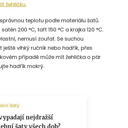
tit žehličku
.
 správnou teplotu podle materiálu šatů.
satén 200 °C, taft 150 °C a krajka 120 °C.
lastní, nemusí zoufat. Se suchou
 ještě vlhký ručník nebo hadřík, přes
 takovém případě může mít žehlička o pár
ujte hadřík mokrý.