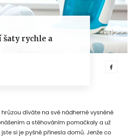
í šaty rychle a
e s hrůzou díváte na své nádherné vysněné
řenášením a stěhováním pomačkaly a už
 jste si je pyšně přinesla domů. Jenže co