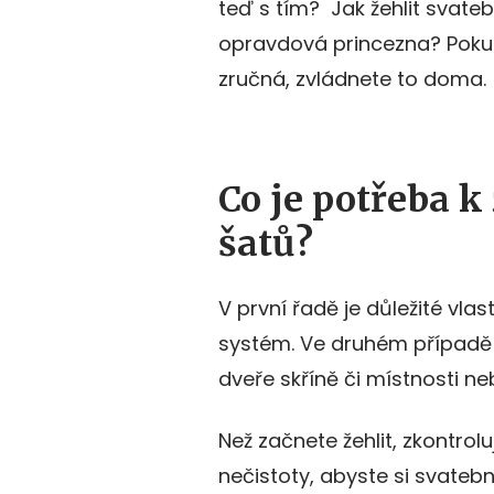
teď s tím? Jak žehlit svateb
opravdová princezna? Pokud
zručná, zvládnete to doma.
Co je potřeba k
šatů?
V první řadě je důležité vlas
systém. Ve druhém případě 
dveře skříně či místnosti ne
Než začnete žehlit, zkontrolu
nečistoty, abyste si svatební