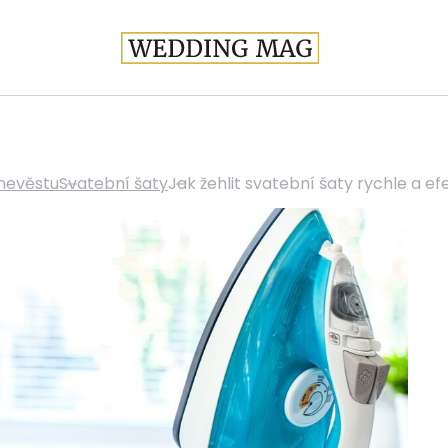
nevěstu
Svatební šaty
Jak žehlit svatební šaty rychle a ef