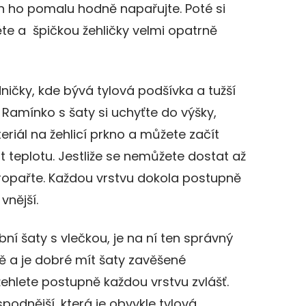
en ho pomalu hodně napařujte. Poté si
te a špičkou žehličky velmi opatrně
ičky, kde bývá tylová podšívka a tužší
. Ramínko s šaty si uchyťte do výšky,
riál na žehlicí prkno a můžete začít
t teplotu. Jestliže se nemůžete dostat až
propařte. Každou vrstvu dokola postupně
vnější.
ební šaty s vlečkou, je na ní ten správný
ně a je dobré mít šaty zavěšené
ehlete postupně každou vrstvu zvlášť.
podnější, která je obvykle tylová.