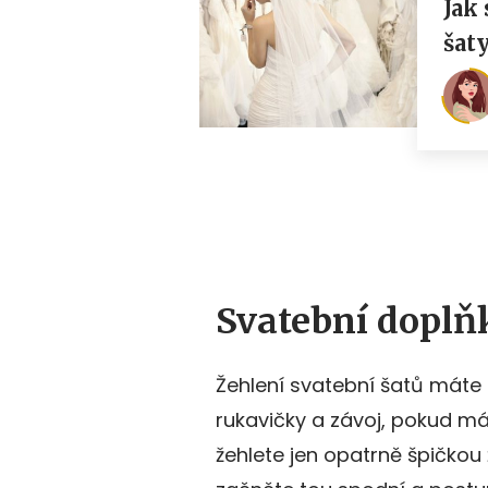
Svatební doplň
Žehlení svatební šatů máte 
rukavičky a závoj, pokud mát
žehlete jen opatrně špičkou ž