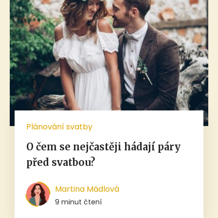
Plánování svatby
O čem se nejčastěji hádají páry
před svatbou?
Martina Mádlová
9 minut čtení