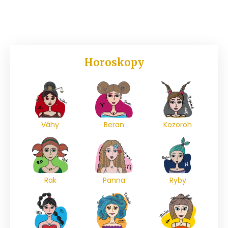
Horoskopy
Váhy
Beran
Kozoroh
Rak
Panna
Ryby