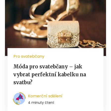
Pro svatebčany
Móda pro svatebčany – jak
vybrat perfektní kabelku na
svatbu?
Komerční sdělení
4 minuty čtení