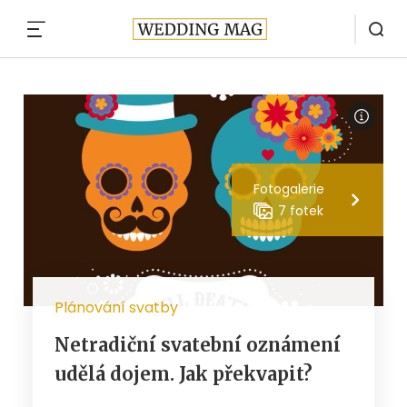
MENU
Fotogalerie
7 fotek
Plánování svatby
Netradiční svatební oznámení
udělá dojem. Jak překvapit?