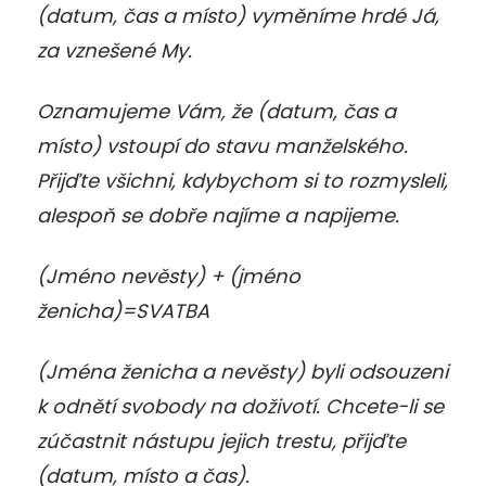
(datum, čas a místo) vyměníme hrdé Já,
za vznešené My.
Oznamujeme Vám, že (datum, čas a
místo) vstoupí do stavu manželského.
Přijďte všichni, kdybychom si to rozmysleli,
alespoň se dobře najíme a napijeme.
(Jméno nevěsty) + (jméno
ženicha)=SVATBA
(Jména ženicha a nevěsty) byli odsouzeni
k odnětí svobody na doživotí. Chcete-li se
zúčastnit nástupu jejich trestu, přijďte
(datum, místo a čas).