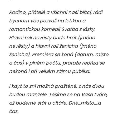
Rodino, přátelé a všichni naši blízcí, rádi
bychom vás pozvali na lehkou a
romantickou komedii Svatba z lásky.
Hlavní roli nevěsty bude hrát (jméno
nevěsty) a hlavní roli ženicha (jméno
ženicha). Premiéra se koná (datum, místo
a čas) v plném počtu, protože repríza se
nekoná i při velkém zájmu publika.
I když to zní možná praštěně, z nás dvou
budou manželé. Těšíme se na Vaše tváře,
až budeme stát u oltáře. Dne…místo….a
čas.