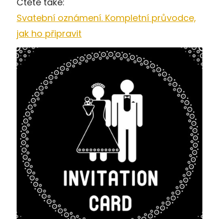
Čtěte také:
Svatební oznámení. Kompletní průvodce,
jak ho připravit