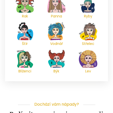
Rak
Panna
Ryby
Štír
Vodnář
Střelec
Blíženci
Býk
Lev
Dochází vám nápady?