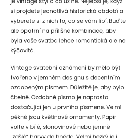
je vintage styl a co už ne. Nejlepší je, když
si projdete jednotlivá historická období a
vyberete si z nich to, co se vám líbí. Buďte
ale opatrní na přílišné kombinace, aby
byla vaše svatba lehce romantická ale ne
kýčovitá.
Vintage svatební oznámení by mělo být
tvořeno v jemném designu s decentním
ozdobeným písmem. Důležité je, aby bylo
čitelné. Ozdobné písmo je naprosto
dostačující jen u prvního písmene. Velmi
pěkné jsou květinové ornamenty. Papír
volte v bílé, slonovinové nebo jemně
„zašlé“ barvy do hněda. Velmi hezký je i