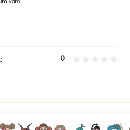
ším vám.
0
: