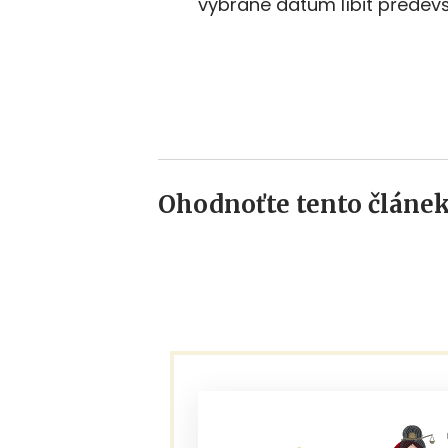
vybrané datum líbit předev
Ohodnoťte tento článek