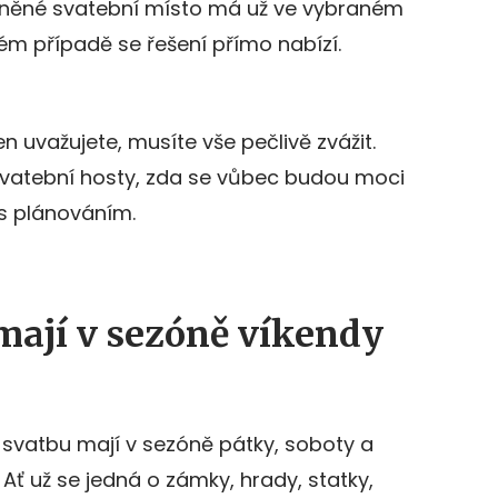
ysněné svatební místo má už ve vybraném
m případě se řešení přímo nabízí.
 uvažujete, musíte vše pečlivě zvážit.
svatební hosty, zda se vůbec budou moci
 s plánováním.
mají v sezóně víkendy
o svatbu mají v sezóně pátky, soboty a
Ať už se jedná o zámky, hrady, statky,