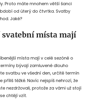
ady. Proto máte mnohem větší šanci
bdobí od úterý do čtvrtka. Svatby
ýhod. Jaké?
í svatební místa mají
blíbenější místa mají v celé sezóně o
termíny bývají zamluvené dlouho
te svatbu ve všední den, určitě termín
příliš těžké. Navíc nejspíš nehrozí, že
e nezdržovali, protože za vámi už stojí
se chtějí vzít.