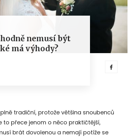
zhodně nemusí být
aké má výhody?
plně tradiční, protože většina snoubenců
e to přece jenom o něco praktičtější,
musí brát dovolenou a nemají potíže se