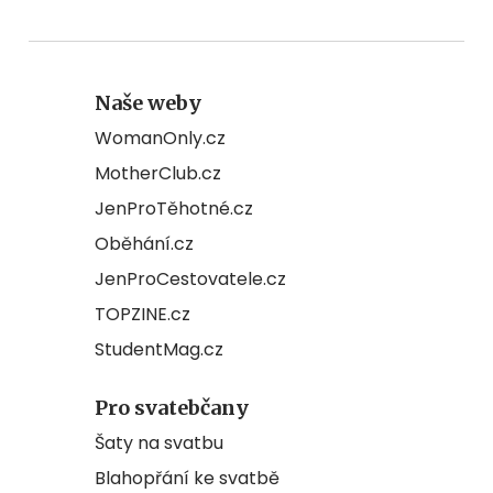
Naše weby
WomanOnly.cz
MotherClub.cz
JenProTěhotné.cz
Oběhání.cz
JenProCestovatele.cz
TOPZINE.cz
StudentMag.cz
Pro svatebčany
Šaty na svatbu
Blahopřání ke svatbě