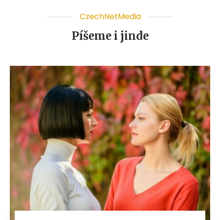
CzechNetMedia
Píšeme i jinde