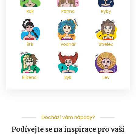
Rak
Panna
Ryby
Štír
Vodnář
Střelec
Blíženci
Býk
Lev
Dochází vám nápady?
Podívejte se na inspirace pro vaši