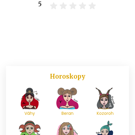
5
Horoskopy
Váhy
Beran
Kozoroh