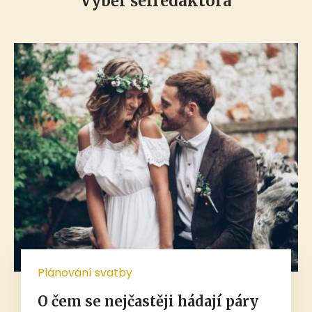
Výběr šéfredaktora
Plánování svatby
O čem se nejčastěji hádají páry