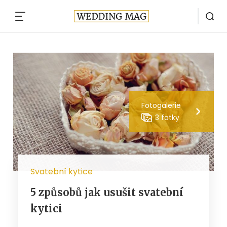
MENU
Fotogalerie
3 fotky
Svatební kytice
5 způsobů jak usušit svatební
kytici