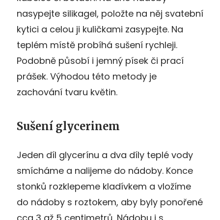
nasypejte silikagel, položte na něj svatební
kytici a celou ji kuličkami zasypejte. Na
teplém místě probíhá sušení rychleji.
Podobně působí i jemný písek či prací
prášek. Výhodou této metody je
zachování tvaru květin.
Sušení glycerinem
Jeden díl glycerínu a dva díly teplé vody
smícháme a nalijeme do nádoby. Konce
stonků rozklepeme kladívkem a vložíme
do nádoby s roztokem, aby byly ponořené
cca 3 až 5 centimetrů. Nádobu i s