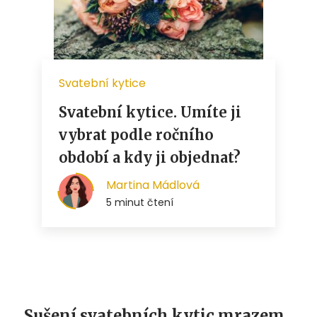
Sušení svatebních kytic mrazem