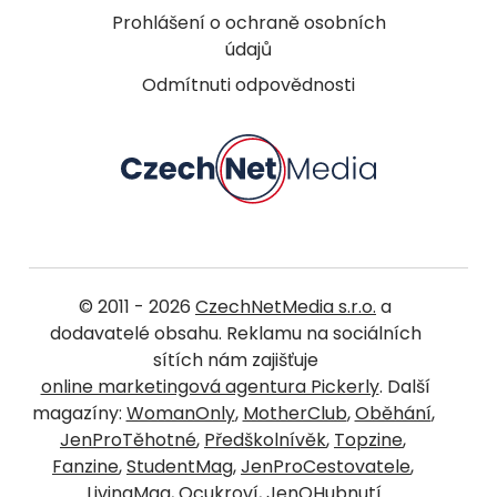
Prohlášení o ochraně osobních
údajů
Odmítnuti odpovědnosti
© 2011 - 2026
CzechNetMedia s.r.o.
a
dodavatelé obsahu. Reklamu na sociálních
sítích nám zajišťuje
online marketingová agentura Pickerly
. Další
magazíny:
WomanOnly
,
MotherClub
,
Oběhání
,
JenProTěhotné
,
Předškolnívěk
,
Topzine
,
Fanzine
,
StudentMag
,
JenProCestovatele
,
LivingMag
,
Ocukroví
,
JenOHubnutí
.