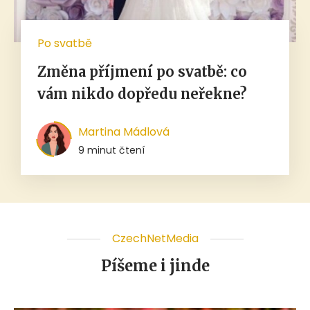
Po svatbě
Změna příjmení po svatbě: co
vám nikdo dopředu neřekne?
Martina Mádlová
9 minut čtení
CzechNetMedia
Píšeme i jinde