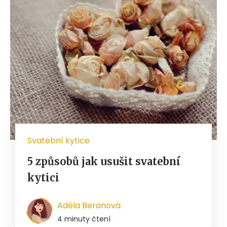
Svatební kytice
5 způsobů jak usušit svatební
kytici
Adéla Beranová
4 minuty čtení