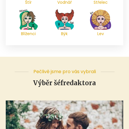
Štír
Vodnář
Střelec
Blíženci
Býk
Lev
Pečlivě jsme pro vás vybrali
Výběr šéfredaktora