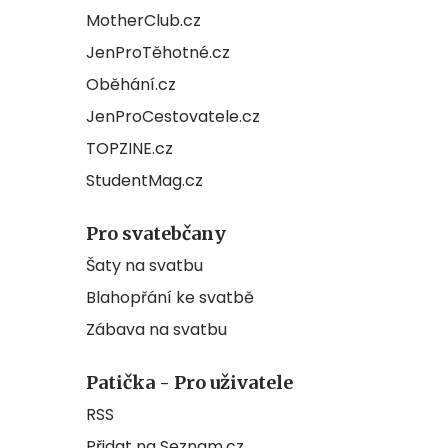
MotherClub.cz
JenProTěhotné.cz
Oběhání.cz
JenProCestovatele.cz
TOPZINE.cz
StudentMag.cz
Pro svatebčany
Šaty na svatbu
Blahopřání ke svatbě
Zábava na svatbu
Patička - Pro uživatele
RSS
Přidat na Seznam.cz