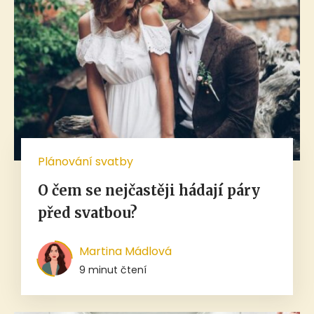
Plánování svatby
O čem se nejčastěji hádají páry
před svatbou?
Martina Mádlová
9 minut čtení