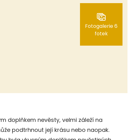
Fotogalerie 6
fotek
ým doplňkem nevěsty, velmi záleží na
může podtrhnout její krásu nebo naopak.
, aby byla vkusným doplňkem nevěstiných