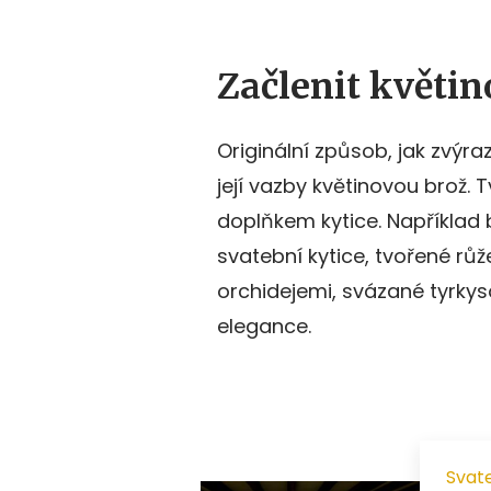
Začlenit květin
Originální způsob, jak zvýraz
její vazby květinovou brož.
doplňkem kytice. Například 
svatební kytice, tvořené růž
orchidejemi, svázané tyrky
elegance.