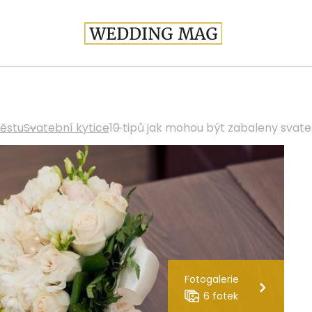
ěstu
Svatební kytice
10 tipů jak mohou být zabaleny svate
Fotogalerie
6 fotek