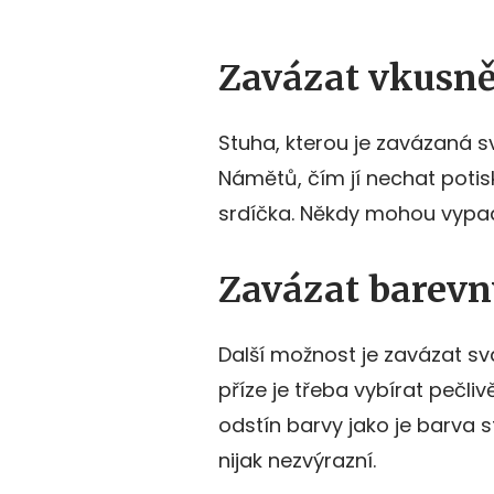
Zavázat vkusně
Stuha, kterou je zavázaná sv
Námětů, čím jí nechat potis
srdíčka. Někdy mohou vypad
Zavázat barevn
Další možnost je zavázat sv
příze je třeba vybírat pečliv
odstín barvy jako je barva st
nijak nezvýrazní.