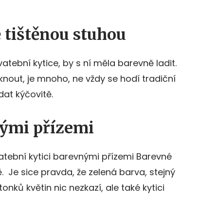
 tištěnou stuhou
atební kytice, by s ní měla barevně ladit.
knout, je mnoho, ne vždy se hodí tradiční
at kýčovitě.
ými přízemi
atební kytici barevnými přízemi Barevné
ě. Je sice pravda, že zelená barva, stejný
onků květin nic nezkazí, ale také kytici