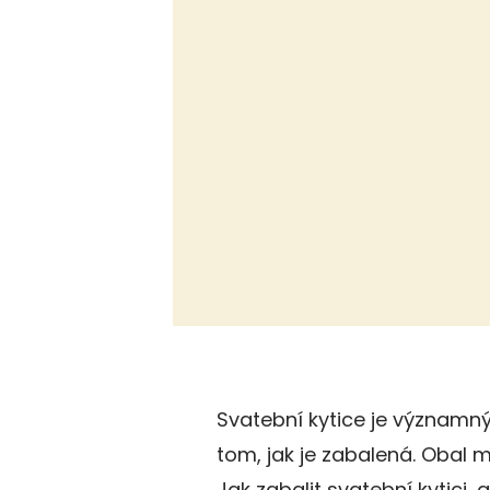
Svatební kytice je významn
tom, jak je zabalená. Obal 
Jak zabalit svatební kytici