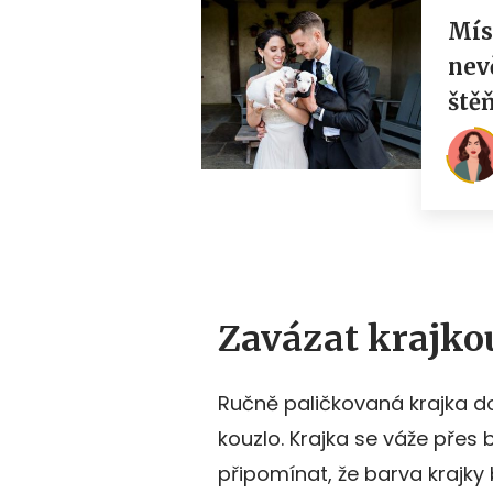
Zavázat krajko
Ručně paličkovaná krajka d
kouzlo. Krajka se váže přes
připomínat, že barva krajky b