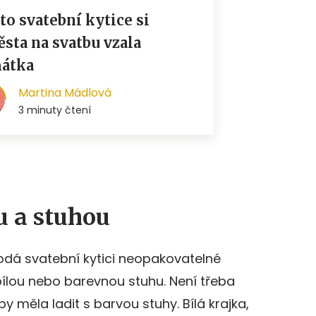
u a stuhou
odá svatební kytici neopakovatelné
 bílou nebo barevnou stuhu. Není třeba
y měla ladit s barvou stuhy. Bílá krajka,