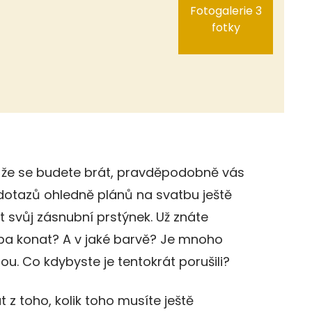
Fotogalerie 3
fotky
, že se budete brát, pravděpodobně vás
dotazů ohledně plánů na svatbu ještě
at svůj zásnubní prstýnek. Už znáte
ba konat? A v jaké barvě? Je mnoho
u. Co kdybyste je tentokrát porušili?
 z toho, kolik toho musíte ještě