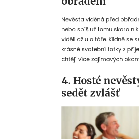
obřadem
Nevěsta viděná před obřad
nebo spíš už tomu skoro nik
viděli až u oltáře. Klidně se
krásné svatební fotky z příj
chtějí více zajímavých okam
4. Hosté nevěst
sedět zvlášť