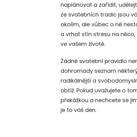
naplánovat a zařídit, udělej
ze svatebních tradic jsou vá
okolím, ale vůbec o ně nesto
a vrhat stín stresu na něco,
ve vašem životě.
Žádné svatební pravidlo nemu
dohromady seznam některých
radikálnější a svobodomysln
obtíž. Pokud uvažujete o tom
překážkou a nechcete se jimi
je to váš den.