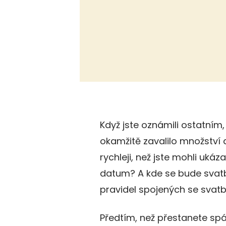
Když jste oznámili ostatním
okamžitě zavalilo množství 
rychleji, než jste mohli ukáz
datum? A kde se bude svat
pravidel spojených se svatbo
Předtím, než přestanete spát