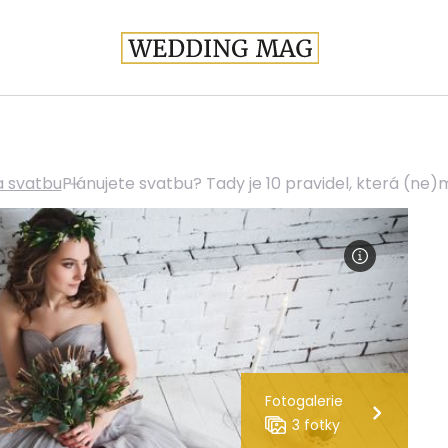
a svatbu
Plánujete svatbu? Tady je 10 pravidel, která (ne)
Fotogalerie
3 fotky