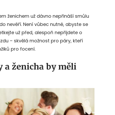
em ženichem už dávno nepřináší smůlu
do nevěří. Není vůbec nutné, abyste se
 setkejte už před, alespoň nepřijdete o
ezdu – skvělá možnost pro páry, kteří
žiků pro focení.
y a ženicha by měli