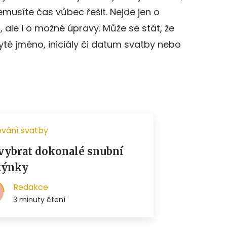
emusíte čas vůbec řešit. Nejde jen o
ale i o možné úpravy. Může se stát, že
té jméno, iniciály či datum svatby nebo