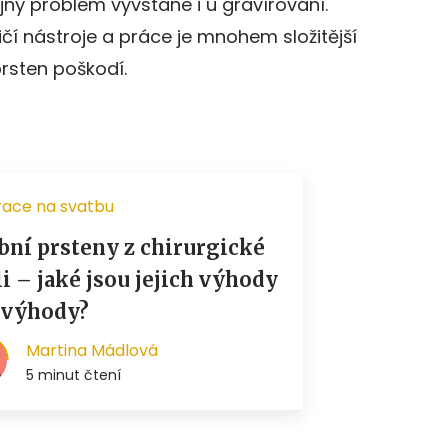
tejný problém vyvstane i u gravírování.
ničí nástroje a práce je mnohem složitější
 prsten poškodí.