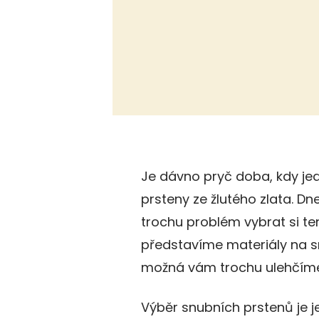
Je dávno pryč doba, kdy je
prsteny ze žlutého zlata. Dn
trochu problém vybrat si ten
představíme materiály na snu
možná vám trochu ulehčíme
Výběr snubních prstenů je j