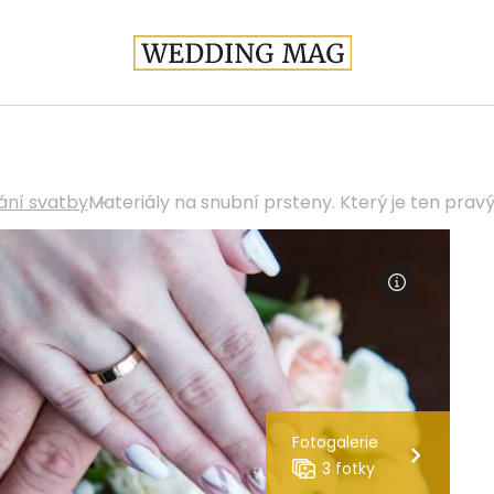
ání svatby
Materiály na snubní prsteny. Který je ten prav
Fotogalerie
3 fotky