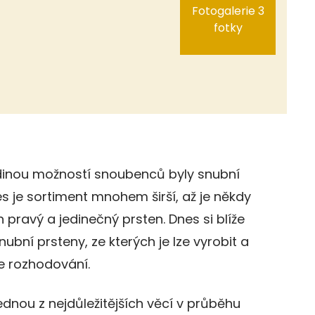
Fotogalerie 3
fotky
dinou možností snoubenců byly snubní
es je sortiment mnohem širší, až je někdy
 pravý a jedinečný prsten. Dnes si blíže
bní prsteny, ze kterých je lze vyrobit a
 rozhodování.
ednou z nejdůležitějších věcí v průběhu