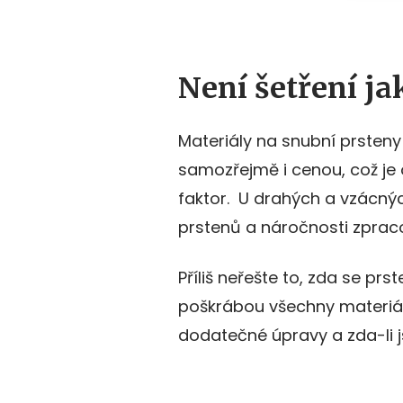
Není šetření ja
Materiály na snubní prsteny 
samozřejmě i cenou, což j
faktor. U drahých a vzácný
prstenů a náročnosti zprac
Příliš neřešte to, zda se p
poškrábou všechny materiál
dodatečné úpravy a zda-li 