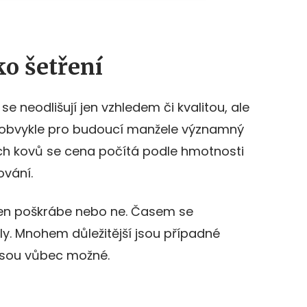
ko šetření
se neodlišují jen vzhledem či kvalitou, ale
e obvykle pro budoucí manžele významný
ch kovů se cena počítá podle hmotnosti
ování.
rsten poškrábe nebo ne. Časem se
y. Mnohem důležitější jsou případné
jsou vůbec možné.