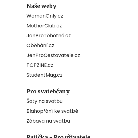
Naše weby
WomanOnly.cz
MotherClub.cz
JenProTěhotné.cz
Oběhání.cz
JenProCestovatele.cz
TOPZINE.cz
StudentMag.cz
Pro svatebčany
Šaty na svatbu
Blahopřání ke svatbě
Zábava na svatbu
Patička - Pro uživatele