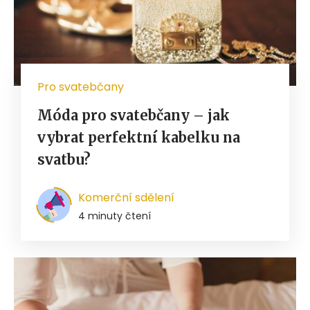
Pro svatebčany
Móda pro svatebčany – jak
vybrat perfektní kabelku na
svatbu?
Komerční sdělení
4 minuty čtení