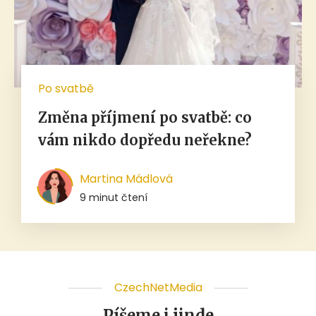
Po svatbě
Změna příjmení po svatbě: co
vám nikdo dopředu neřekne?
Martina Mádlová
9 minut čtení
CzechNetMedia
Píšeme i jinde