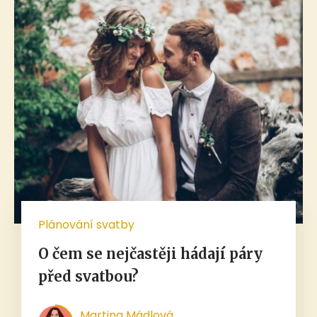
Plánování svatby
O čem se nejčastěji hádají páry
před svatbou?
Martina Mádlová