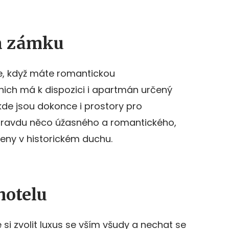
a zámku
 je, když máte romantickou
z nich má k dispozici i apartmán určený
de jsou dokonce i prostory pro
opravdu něco úžasného a romantického,
eny v historickém duchu.
hotelu
e si zvolit luxus se vším všudy a nechat se