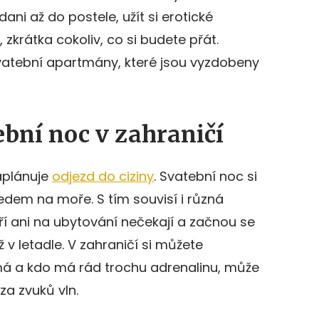
ani až do postele, užít si erotické
zkrátka cokoliv, co si budete přát.
svatební apartmány, které jsou vyzdobeny
tební noc v zahraničí
aplánuje
odjezd do ciziny
. Svatební noc si
ledem na moře. S tím souvisí i různá
ří ani na ubytování nečekají a začnou se
ž v letadle. V zahraničí si můžete
má a kdo má rád trochu adrenalinu, může
 za zvuků vln.