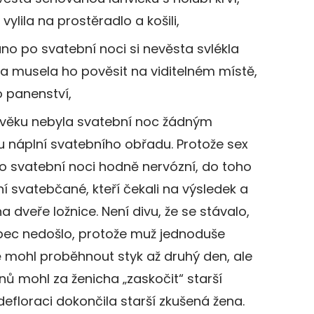
lila na prostěradlo a košili,
no po svatební noci si nevěsta svlékla
o a musela ho pověsit na viditelném místě,
o panenství,
ověku nebyla svatební noc žádným
u náplní svatebního obřadu. Protože sex
 o svatební noci hodně nervózní, do toho
í svatebčané, kteří čekali na výsledek a
a dveře ložnice. Není divu, že se stávalo,
bec nedošlo, protože muž jednoduše
ě mohl proběhnout styk až druhý den, ale
ů mohl za ženicha „zaskočit“ starší
defloraci dokončila starší zkušená žena.