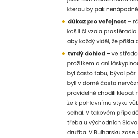
kterou by pak nenápadně vy
důkaz pro veřejnost
– rá
košili či vzala prostěradl
aby každý viděl, že přišla 
tvrdý dohled –
ve střed
prožitkem a ani láskyplno
byl často tabu, býval pár
byli v domě často nervózn
pravidelně chodili klepat n
že k pohlavnímu styku vů
selhal. V takovém případ
třeba u východních Slovan
družba. V Bulharsku zase 