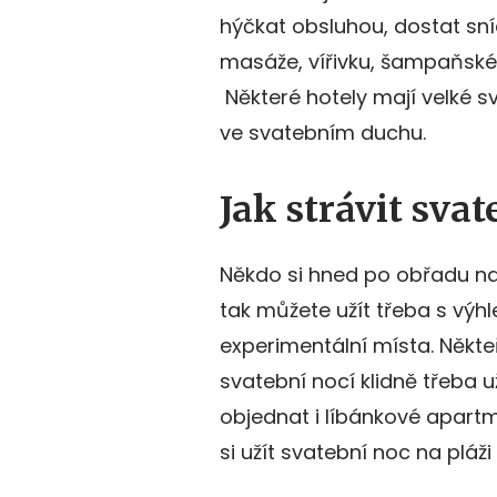
hýčkat obsluhou, dostat sníd
masáže, vířivku, šampaňské, 
Některé hotely mají velké 
ve svatebním duchu.
Jak strávit sva
Někdo si hned po obřadu n
tak můžete užít třeba s výh
experimentální místa. Někte
svatební nocí klidně třeba u
objednat i líbánkové apart
si užít svatební noc na pláži