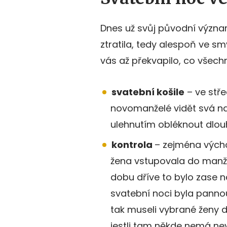
Dnes už svůj původní význa
ztratila, tedy alespoň ve sm
vás až překvapilo, co všechn
svatební košile
– ve stř
novomanželé vidět svá nah
ulehnutím obléknout dlouho
kontrola
– zejména výcho
žena vstupovala do manžel
dobu dříve to bylo zase 
svatební noci byla pannou
tak museli vybrané ženy d
jestli tam někde nemá nev