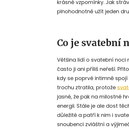
krásné vzpomínky. Jak stráv
plnohodnotně užít jeden dr
Co je svatební 
Většina lidí o svatební noci ml
často ji ani příliš neřeší. Př
kdy se poprvé intimně spojí
trochu ztratila, protože
svat
jasné, že pak na milostné h
energii. Stále je ale dost těc
důležité a patří k nim i sva
snoubenci zvláštní a výjime