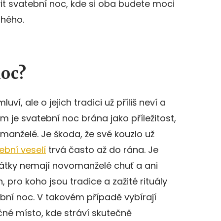
it svatební noc, kde si oba budete moci
uhého.
noc?
uví, ale o jejich tradici už příliš neví a
itom je svatební noc brána jako příležitost,
 manželé. Je škoda, že své kouzlo už
ební veselí
trvá často až do rána. Je
rátky nemají novomanželé chuť a ani
h, pro koho jsou tradice a zažité rituály
tební noc. V takovém případě vybírají
čné místo, kde stráví skutečně