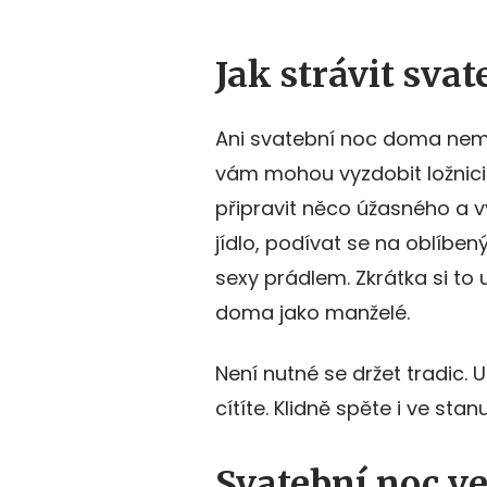
Jak strávit sva
Ani svatební noc doma nemu
vám mohou vyzdobit ložnici
připravit něco úžasného a v
jídlo, podívat se na oblíbe
sexy prádlem. Zkrátka si to
doma jako manželé.
Není nutné se držet tradic. U
cítíte. Klidně spěte i ve sta
Svatební noc v