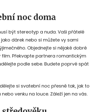
tební noc doma
sí být stereotyp a nuda. Vaši přátelé
 jako dárek nebo si můžete vy sami
ýjimečného. Objednejte si nějaké dobré
ný film. Překvapte partnera romantickým
 udělejte podle sebe. Budete poprvé spát
dělejte si svatební noc přesně tak, jak to
nu nebo venku na louce. Záleží jen na vás.
e středověku