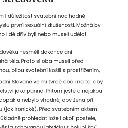
m i důležitost svatební noc hodně
yslu první sexuální zkušenosti. Možná by
o lidé dřív byli nebo museli udělat.
edověku nesměli dokonce ani
á těla. Proto si oba museli před
u, bílou svatební košili s prostřižením,
dní Slované velmi tvrdě dbali na to, aby
ství jako panna. Přitom ještě o nějakou
naopak a nebylo vhodné, aby žena při
 (jak ironické). Před svatebním aktem
ůkladně prohledat lože i okolí postele,
ěsta schovanou lahvičku s holubí krví,