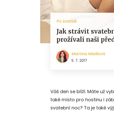
Po svatbě
Jak strávit svatebn
prožívali naši pře
Martina Mádlová
5. 7. 2017
Váš den se blíží. Máte už vy
také místo pro hostinu i zá
svatební noc? Ta je také v