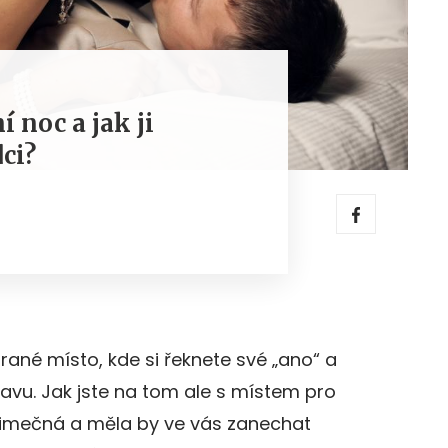
í noc a jak ji
dci?
brané místo, kde si řeknete své „ano“ a
bavu. Jak jste na tom ale s místem pro
ýjimečná a měla by ve vás zanechat