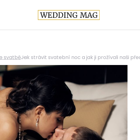
o svatbě
Jak strávit svatební noc a jak ji prožívali naši pře