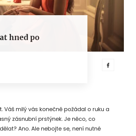
lat hned po
t. Váš milý vás konečně požádal o ruku a
asný zásnubní prstýnek. Je něco, co
lat? Ano. Ale nebojte se, není nutné