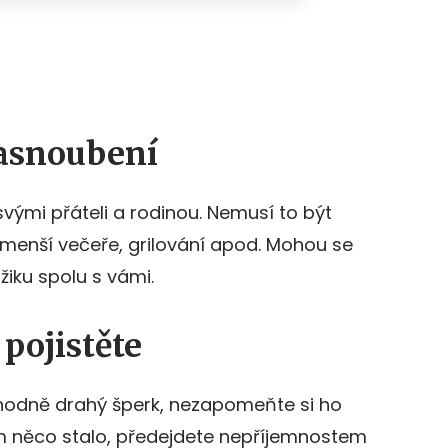
zasnoubení
vými přáteli a rodinou. Nemusí to být
n menší večeře, grilování apod. Mohou se
žiku spolu s vámi.
 pojistěte
ý hodně drahý šperk, nezapomeňte si ho
 ním něco stalo, předejdete nepříjemnostem