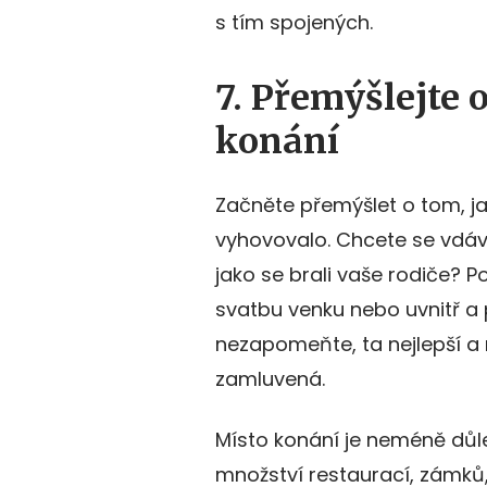
s tím spojených.
7. Přemýšlejte 
konání
Začněte přemýšlet o tom, 
vyhovovalo. Chcete se vdáva
jako se brali vaše rodiče? P
svatbu venku nebo uvnitř a 
nezapomeňte, ta nejlepší a 
zamluvená.
Místo konání je neméně důlež
množství restaurací, zámků