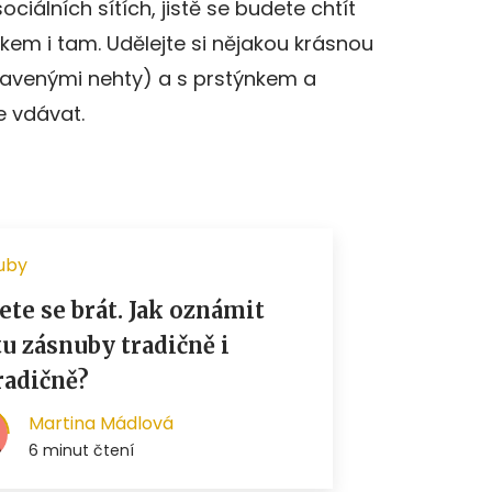
ociálních sítích, jistě se budete chtít
em i tam. Udělejte si nějakou krásnou
upravenými nehty) a s prstýnkem a
e vdávat.