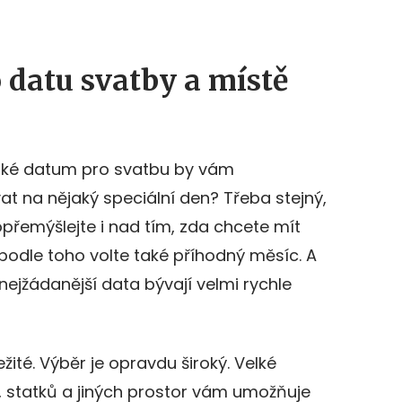
o datu svatby a místě
jaké datum pro svatbu by vám
t na nějaký speciální den? Třeba stejný,
opřemýšlejte i nad tím, zda chcete mít
podle toho volte také příhodný měsíc. A
nejžádanější data bývají velmi rychle
ité. Výběr je opravdu široký. Velké
, statků a jiných prostor vám umožňuje