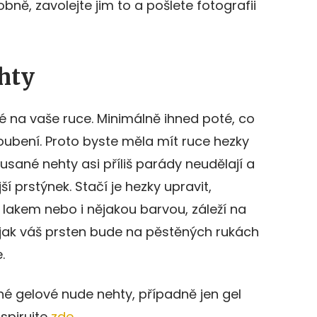
bně, zavolejte jim to a pošlete fotografii
ehty
 na vaše ruce. Minimálně ihned poté, co
oubení. Proto byste měla mít ruce hezky
sané nehty asi příliš parády neudělají a
í prstýnek. Stačí je hezky upravit,
lakem nebo i nějakou barvou, záleží na
 jak váš prsten bude na pěstěných rukách
.
né gelové nude nehty, případně jen gel
nspirujte
zde
.