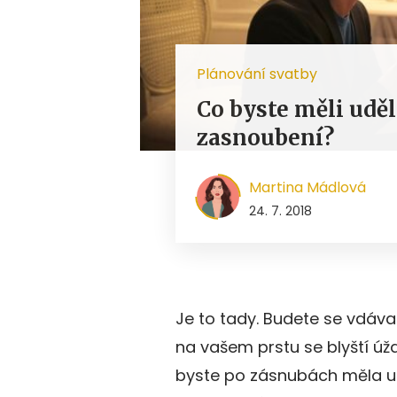
Plánování svatby
Co byste měli udě
zasnoubení?
Martina Mádlová
24. 7. 2018
Je to tady. Budete se vdáva
na vašem prstu se blyští úž
byste po zásnubách měla udě