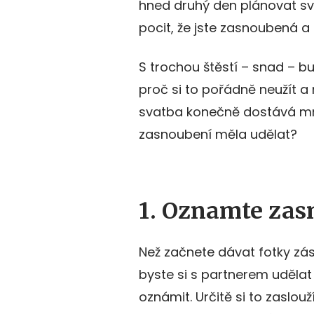
hned druhý den plánovat svat
pocit, že jste zasnoubená a 
S trochou štěstí – snad – b
proč si to pořádně neužít a
svatba konečně dostává mn
zasnoubení měla udělat?
1. Oznamte za
Než začnete dávat fotky zás
byste si s partnerem udělat
oznámit. Určitě si to zaslou