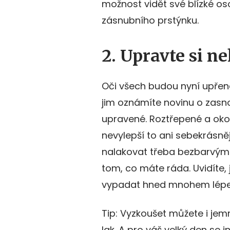
možnost vidět své blízké oso
zásnubního prstýnku.
2. Upravte si n
Oči všech budou nyní upřené
jim oznámíte novinu o zasn
upravené. Roztřepené a okou
nevylepší to ani sebekrásnějš
nalakovat třeba bezbarvým 
tom, co máte ráda. Uvidíte,
vypadat hned mnohem lépe
Tip: Vyzkoušet můžete i jem
lak. A pro váš velký den se i