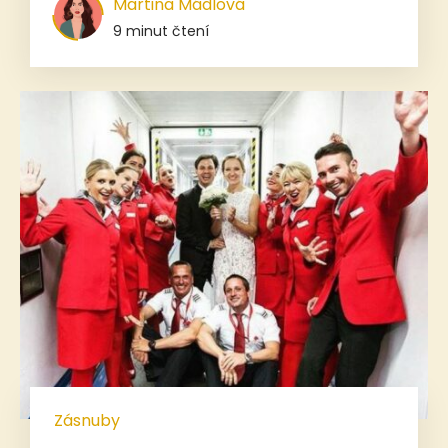
Martina Mádlová
9 minut čtení
Zásnuby