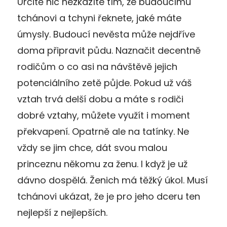
Určitě nic nezkazíte tím, že budoucímu
tchánovi a tchyni řeknete, jaké máte
úmysly. Budoucí nevěsta může nejdříve
doma připravit půdu. Naznačit decentně
rodičům o co asi na návštěvě jejich
potenciálního zetě půjde. Pokud už váš
vztah trvá delší dobu a máte s rodiči
dobré vztahy, můžete využít i moment
překvapení. Opatrně ale na tatínky. Ne
vždy se jim chce, dát svou malou
princeznu někomu za ženu. I když je už
dávno dospělá. Ženich má těžký úkol. Musí
tchánovi ukázat, že je pro jeho dceru ten
nejlepší z nejlepších.