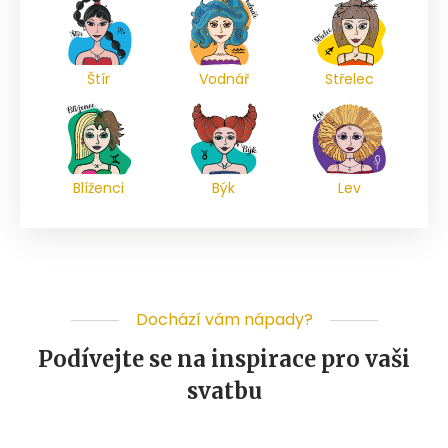
Štír
Vodnář
Střelec
Blíženci
Býk
Lev
Dochází vám nápady?
Podívejte se na inspirace pro vaši
svatbu