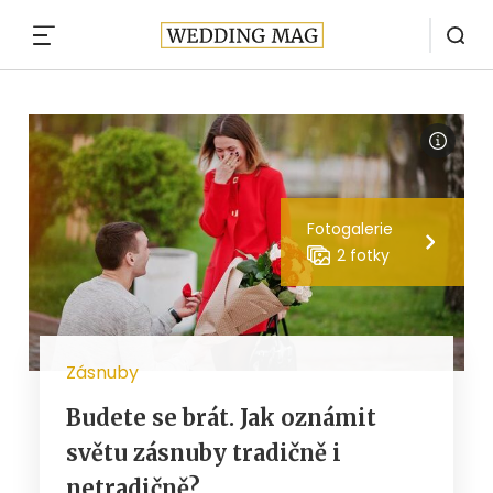
MENU
Fotogalerie
2 fotky
Zásnuby
Budete se brát. Jak oznámit
světu zásnuby tradičně i
netradičně?