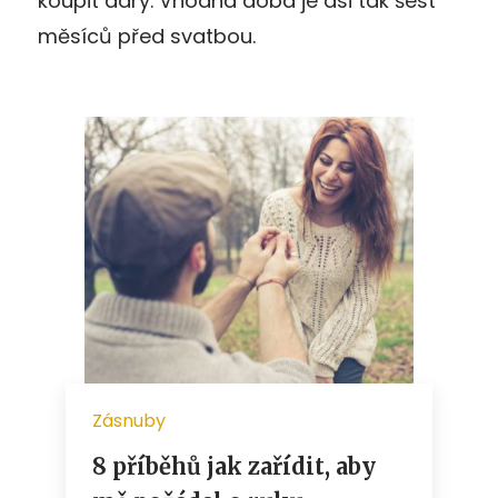
koupit dary. Vhodná doba je asi tak šest
měsíců před svatbou.