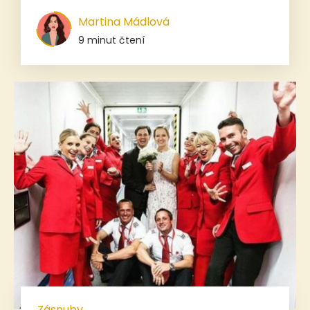
Martina Mádlová
9 minut čtení
Zásnuby