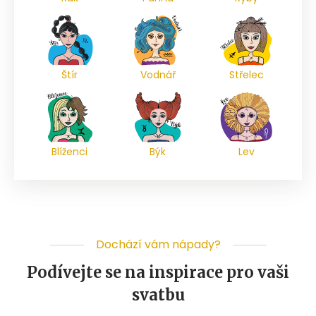
Štír
Vodnář
Střelec
Blíženci
Býk
Lev
Dochází vám nápady?
Podívejte se na inspirace pro vaši
svatbu