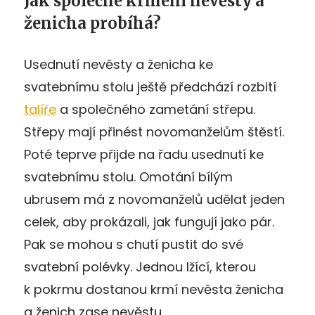
Jak společné krmení nevěsty a
ženicha probíhá?
Usednutí nevěsty a ženicha ke
svatebnímu stolu ještě předchází rozbití
talíře
a společného zametání střepu.
Střepy mají přinést novomanželům štěstí.
Poté teprve přijde na řadu usednutí ke
svatebnímu stolu. Omotání bílým
ubrusem má z novomanželů udělat jeden
celek, aby prokázali, jak fungují jako pár.
Pak se mohou s chutí pustit do své
svatební polévky. Jednou lžící, kterou
k pokrmu dostanou krmí nevěsta ženicha
a ženich zase nevěstu.