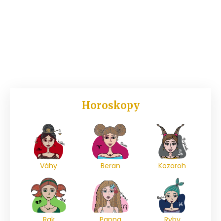
Horoskopy
Váhy
Beran
Kozoroh
Rak
Panna
Ryby