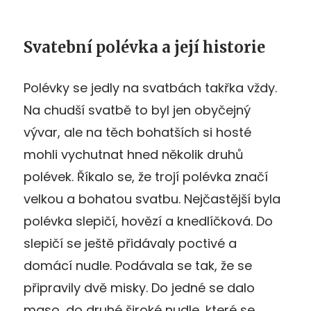
Svatební polévka a její historie
Polévky se jedly na svatbách takřka vždy.
Na chudší svatbě to byl jen obyčejný
vývar, ale na těch bohatších si hosté
mohli vychutnat hned několik druhů
polévek. Říkalo se, že trojí polévka značí
velkou a bohatou svatbu. Nejčastější byla
polévka slepičí, hovězí a knedlíčková. Do
slepičí se ještě přidávaly poctivé a
domácí nudle. Podávala se tak, že se
připravily dvě misky. Do jedné se dalo
maso, do druhé široké nudle, které se