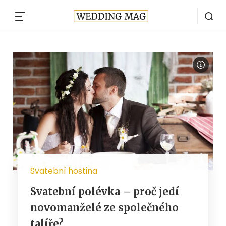
MENU
Svatební hostina
Svatební polévka – proč jedí
novomanželé ze společného
talíře?