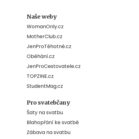
Naše weby
WomanOnly.cz
MotherClub.cz
JenProTěhotné.cz
Oběhání.cz
JenProCestovatele.cz
TOPZINE.cz
StudentMag.cz
Pro svatebčany
Šaty na svatbu
Blahopřání ke svatbě
Zábava na svatbu