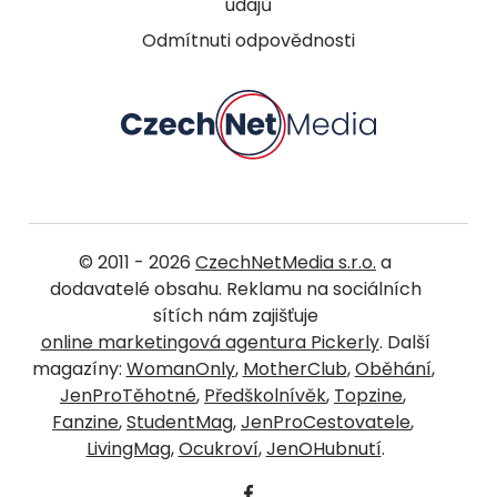
údajů
Odmítnuti odpovědnosti
© 2011 - 2026
CzechNetMedia s.r.o.
a
dodavatelé obsahu. Reklamu na sociálních
sítích nám zajišťuje
online marketingová agentura Pickerly
. Další
magazíny:
WomanOnly
,
MotherClub
,
Oběhání
,
JenProTěhotné
,
Předškolnívěk
,
Topzine
,
Fanzine
,
StudentMag
,
JenProCestovatele
,
LivingMag
,
Ocukroví
,
JenOHubnutí
.