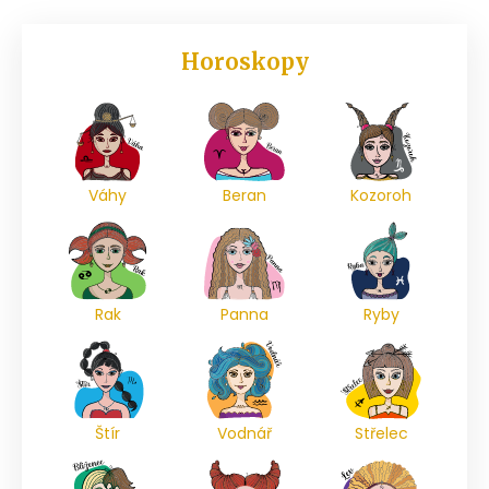
Horoskopy
Váhy
Beran
Kozoroh
Rak
Panna
Ryby
Štír
Vodnář
Střelec