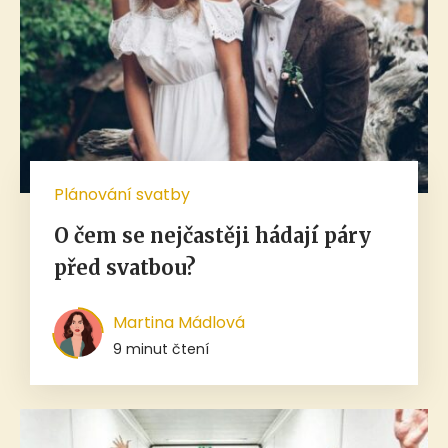
Plánování svatby
O čem se nejčastěji hádají páry
před svatbou?
Martina Mádlová
9 minut čtení