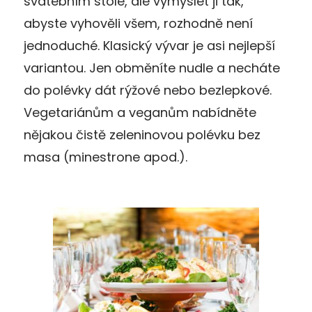
svatebním stole, ale vymyslet ji tak,
abyste vyhověli všem, rozhodně není
jednoduché. Klasický vývar je asi nejlepší
variantou. Jen obměníte nudle a necháte
do polévky dát rýžové nebo bezlepkové.
Vegetariánům a veganům nabídněte
nějakou čistě zeleninovou polévku bez
masa (minestrone apod.).