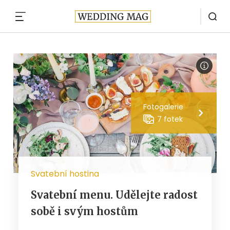
MENU
Fotogalerie
7 fotek
Svatební hostina
Svatební menu. Udělejte radost
sobě i svým hostům