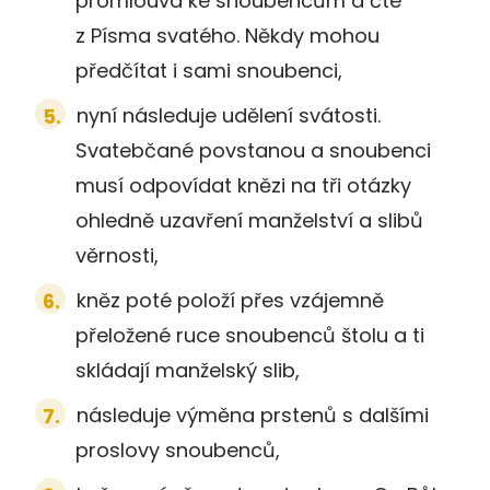
promlouvá ke snoubencům a čte
z Písma svatého. Někdy mohou
předčítat i sami snoubenci,
nyní následuje udělení svátosti.
Svatebčané povstanou a snoubenci
musí odpovídat knězi na tři otázky
ohledně uzavření manželství a slibů
věrnosti,
kněz poté položí přes vzájemně
přeložené ruce snoubenců štolu a ti
skládají manželský slib,
následuje výměna prstenů s dalšími
proslovy snoubenců,