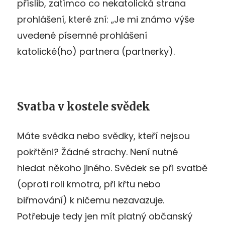
příslib, zatímco co nekatolická strana
prohlášení, které zní: „Je mi známo výše
uvedené písemné prohlášení
katolické(ho) partnera (partnerky).
Svatba v kostele svědek
Máte svědka nebo svědky, kteří nejsou
pokřtěni? Žádné strachy. Není nutné
hledat někoho jiného. Svědek se při svatbě
(oproti roli kmotra, při křtu nebo
biřmování) k ničemu nezavazuje.
Potřebuje tedy jen mít platný občanský