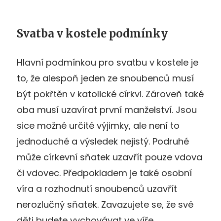
Svatba v kostele podmínky
Hlavní podmínkou pro svatbu v kostele je
to, že alespoň jeden ze snoubenců musí
být pokřtěn v katolické církvi. Zároveň také
oba musí uzavírat první manželství. Jsou
sice možné určité výjimky, ale není to
jednoduché a výsledek nejistý. Podruhé
může církevní sňatek uzavřít pouze vdova
či vdovec. Předpokladem je také osobní
víra a rozhodnutí snoubenců uzavřít
nerozlučný sňatek. Zavazujete se, že své
děti budete vychovávat ve víře.