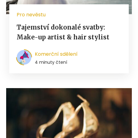
Pro nevěstu
Tajemství dokonalé svatby:
Make-up artist & hair stylist
Komerční sdělení
4 minuty čtení