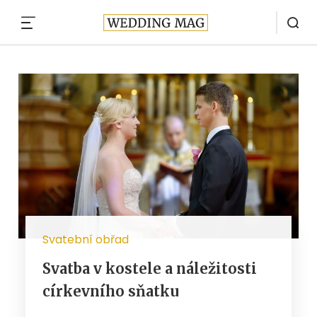
MENU
Svatební obřad
Svatba v kostele a náležitosti
církevního sňatku