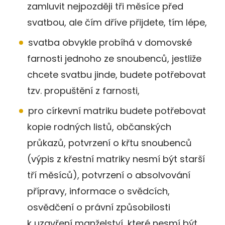
zamluvit nejpozději tři měsíce před
svatbou, ale čím dříve přijdete, tím lépe,
svatba obvykle probíhá v domovské
farnosti jednoho ze snoubenců, jestliže
chcete svatbu jinde, budete potřebovat
tzv. propuštění z farnosti,
pro církevní matriku budete potřebovat
kopie rodných listů, občanských
průkazů, potvrzení o křtu snoubenců
(výpis z křestní matriky nesmí být starší
tří měsíců), potvrzení o absolvování
přípravy, informace o svědcích,
osvědčení o právní způsobilosti
k uzavření manželství, které nesmí být