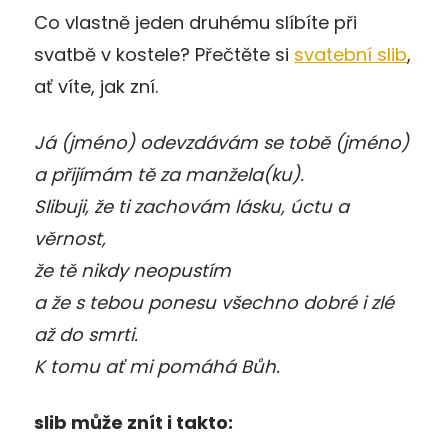
Co vlastně jeden druhému slíbíte při
svatbě v kostele? Přečtěte si
svatební slib
,
ať víte, jak zní.
Já (jméno) odevzdávám se tobě (jméno)
a přijímám tě za manžela(ku).
Slibuji, že ti zachovám lásku, úctu a
věrnost,
že tě nikdy neopustím
a že s tebou ponesu všechno dobré i zlé
až do smrti.
K tomu ať mi pomáhá Bůh.
slib může znít i takto: