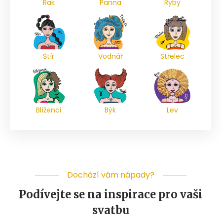
Rak
Panna
Ryby
Štír
Vodnář
Střelec
Blíženci
Býk
Lev
Dochází vám nápady?
Podívejte se na inspirace pro vaši
svatbu