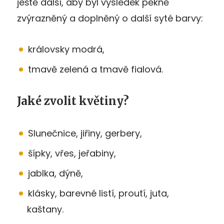
ještě další, aby byl výsledek pěkně
zvýrazněný a doplněný o další syté barvy:
královsky modrá,
tmavě zelená a tmavě fialová.
Jaké zvolit květiny?
Slunečnice, jiřiny, gerbery,
šípky, vřes, jeřabiny,
jablka, dýně,
klásky, barevné listí, proutí, juta,
kaštany.