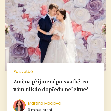
Po svatbě
Změna příjmení po svatbě: co
vám nikdo dopředu neřekne?
Martina Mádlová
9 minut čtení