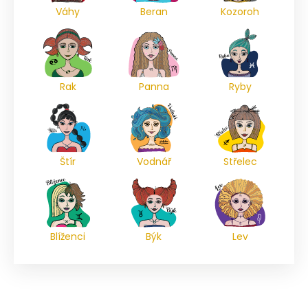
Váhy
Beran
Kozoroh
Rak
Panna
Ryby
Štír
Vodnář
Střelec
Blíženci
Býk
Lev