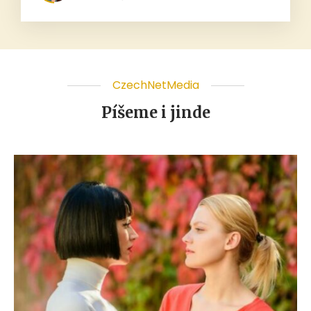
CzechNetMedia
Píšeme i jinde