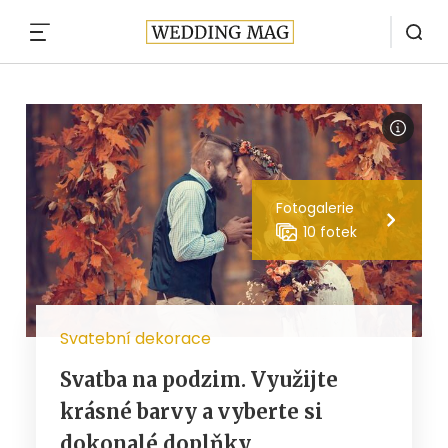
MENU
Fotogalerie
10 fotek
Svatební dekorace
Svatba na podzim. Využijte
krásné barvy a vyberte si
dokonalé doplňky