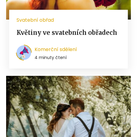
Svatební obřad
Květiny ve svatebních obřadech
Komerční sdělení
4 minuty čtení