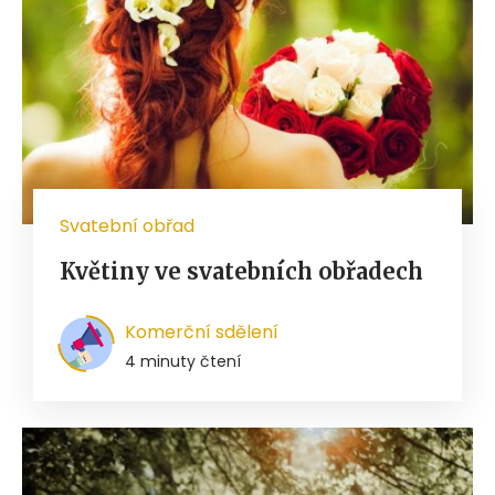
Svatební obřad
Květiny ve svatebních obřadech
Komerční sdělení
4 minuty čtení