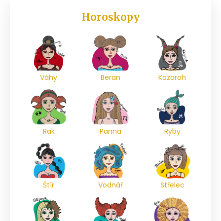
Horoskopy
Váhy
Beran
Kozoroh
Rak
Panna
Ryby
Štír
Vodnář
Střelec