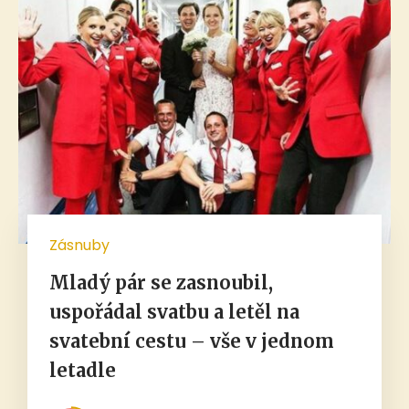
Zásnuby
Mladý pár se zasnoubil,
uspořádal svatbu a letěl na
svatební cestu – vše v jednom
letadle