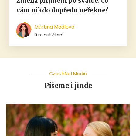
Změna příjmení po svatbě: co
vám nikdo dopředu neřekne?
Martina Mádlová
9 minut čtení
CzechNetMedia
Píšeme i jinde