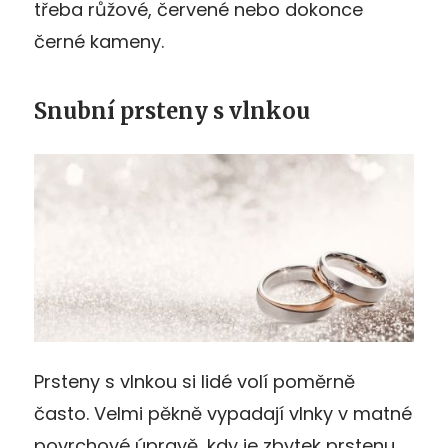
třeba růžové, červené nebo dokonce
černé kameny.
Snubní prsteny s vlnkou
Prsteny s vlnkou si lidé volí poměrně
často. Velmi pěkně vypadají vlnky v matné
povrchové úpravě, kdy je zbytek prstenu