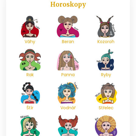
Horoskopy
Váhy
Beran
Kozoroh
Rak
Panna
Ryby
Štír
Vodnář
Střelec