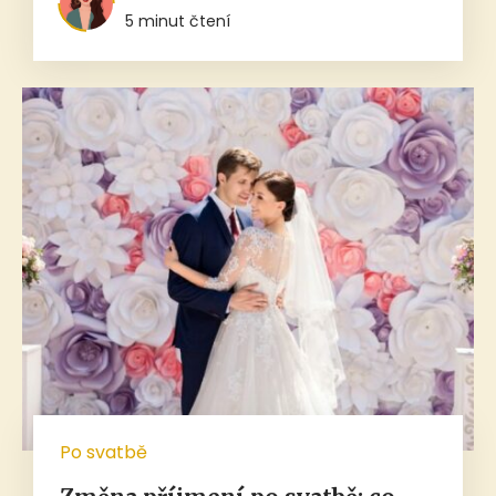
5 minut čtení
Po svatbě