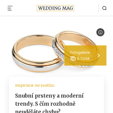
MENU
Fotogalerie
6 fotek
Inspirace na svatbu
Snubní prsteny a moderní
trendy. S čím rozhodně
neuděláte chybu?