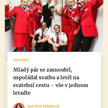
Zásnuby
Mladý pár se zasnoubil,
uspořádal svatbu a letěl na
svatební cestu – vše v jednom
letadle
Martina Mádlová