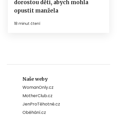
dorostou děti, abych mohla
opustit manžela
18 minut čtení
Naše weby
WomanOnly.cz
MotherClub.cz
JenProTěhotné.cz
Oběhání.cz