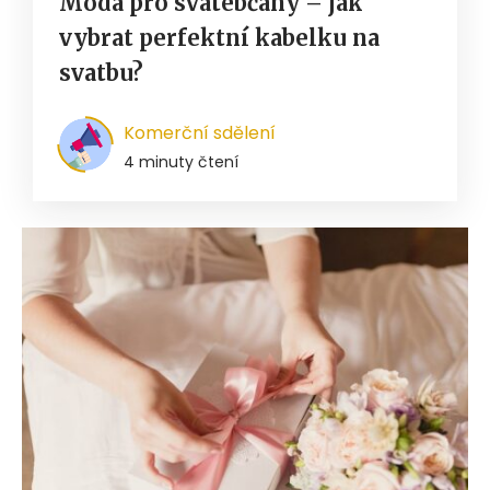
Móda pro svatebčany – jak
vybrat perfektní kabelku na
svatbu?
Komerční sdělení
4 minuty čtení