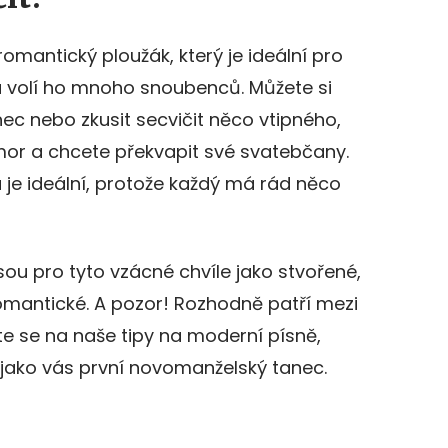
romantický ploužák, který je ideální pro
a volí ho mnoho snoubenců. Můžete si
nec nebo zkusit secvičit něco vtipného,
or a chcete překvapit své svatebčany.
pu je ideální, protože každý má rád něco
jsou pro tyto vzácné chvíle jako stvořené,
omantické. A pozor! Rozhodně patří mezi
te se na naše tipy na moderní písně,
 jako vás první novomanželský tanec.