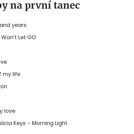
y na první tanec
sand years
 Won’t Let GO
ove
f my life
ion
y love
Alicia Keys – Morning Light