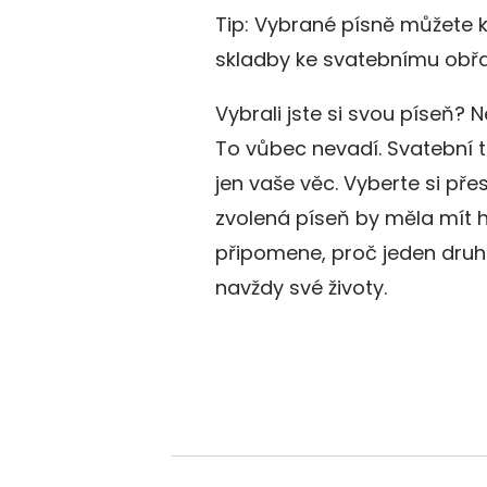
Tip: Vybrané písně můžete kl
skladby ke svatebnímu obř
Vybrali jste si svou píseň?
To vůbec nevadí. Svatební 
jen vaše věc. Vyberte si př
zvolená píseň by měla mít 
připomene, proč jeden druhéh
navždy své životy.