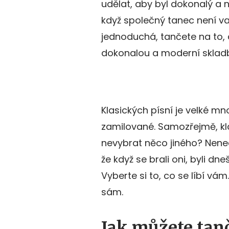
udělat, aby byl dokonalý a n
když společný tanec není va
jednoduchá, tančete na to, c
dokonalou a moderní sklad
Klasických písní je velké mn
zamilované. Samozřejmě, klas
nevybrat něco jiného? Nene
že když se brali oni, byli dn
Vyberte si to, co se líbí v
sám.
Jak můžete tanč