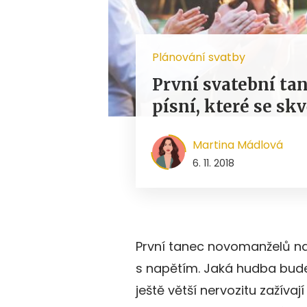
Plánování svatby
První svatební ta
písní, které se sk
Martina Mádlová
6. 11. 2018
První tanec novomanželů na
s napětím. Jaká hudba bude
ještě větší nervozitu zažíva