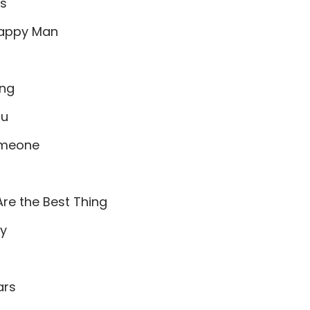
rs
Happy Man
ing
ou
Someone
re the Best Thing
py
ars