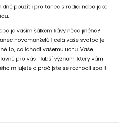
idně použít i pro tanec s rodiči nebo jako
adu.
 Nebo je vaším šálkem kávy něco jiného?
tanec novomanželů i celá vaše svatba je
esně to, co lahodí vašemu uchu. Vaše
hlavně pro vás hlubší význam, který vám
o milujete a proč jste se rozhodli spojit