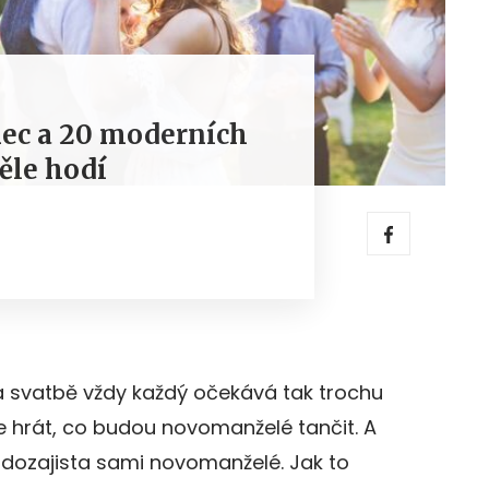
nec a 20 moderních
věle hodí
 svatbě vždy každý očekává tak trochu
 hrát, co budou novomanželé tančit. A
jí dozajista sami novomanželé. Jak to