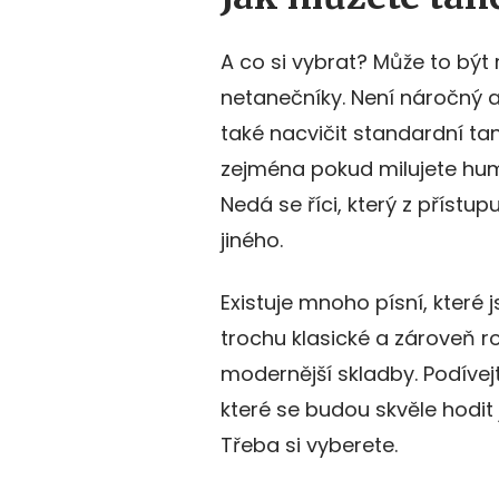
A co si vybrat? Může to být 
netanečníky. Není náročný 
také nacvičit standardní ta
zejména pokud milujete hum
Nedá se říci, který z přístu
jiného.
Existuje mnoho písní, které 
trochu klasické a zároveň r
modernější skladby. Podívej
které se budou skvěle hodit
Třeba si vyberete.