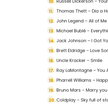
Russell Dickerson – You
Thomas Thett – Dia a 
John Legend – All of Me
Michael Bublé – Everyth
Jack Johnson – I Got Y
Brett Eldridge – Love 
Uncle Kracker – Smile
Ray LaMontagne – You A
Pharrell Williams – Hap
Bruno Mars – Marry you
Coldplay – Sky full of st