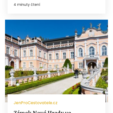
4 minuty čtení
JenProCestovatele.cz