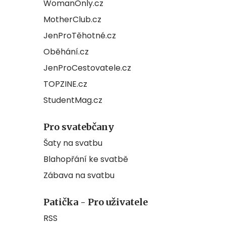
WomanOnly.cz
MotherClub.cz
JenProTěhotné.cz
Oběhání.cz
JenProCestovatele.cz
TOPZINE.cz
StudentMag.cz
Pro svatebčany
Šaty na svatbu
Blahopřání ke svatbě
Zábava na svatbu
Patička - Pro uživatele
RSS