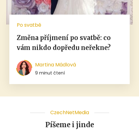
Po svatbě
Změna příjmení po svatbě: co
vám nikdo dopředu neřekne?
Martina Mádlová
9 minut čtení
CzechNetMedia
Píšeme i jinde