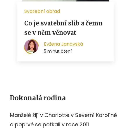
Dokonalá rodina
Manželé žijí v Charlotte v Severní Karolíně
a poprvé se potkali v roce 2011