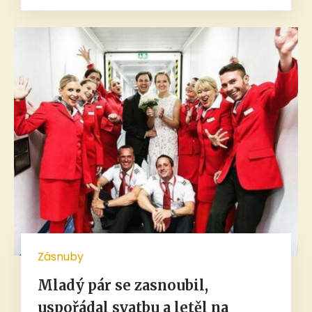
Zásnuby
Mladý pár se zasnoubil,
uspořádal svatbu a letěl na