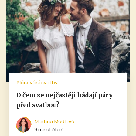
Plánování svatby
O čem se nejčastěji hádají páry
před svatbou?
Martina Mádlová
9 minut čtení