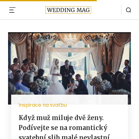
MENU
Inspirace na svatbu
Když muž miluje dvě ženy.
Podívejte se na romantický
svatební slib malé nevlastní