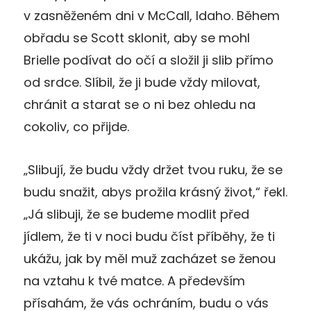
v zasněženém dni v McCall, Idaho. Během
obřadu se Scott sklonit, aby se mohl
Brielle podívat do očí a složil ji slib přímo
od srdce. Slíbil, že ji bude vždy milovat,
chránit a starat se o ni bez ohledu na
cokoliv, co přijde.
„Slibují, že budu vždy držet tvou ruku, že se
budu snažit, abys prožila krásný život,“ řekl.
„Já slibuji, že se budeme modlit před
jídlem, že ti v noci budu číst příběhy, že ti
ukážu, jak by měl muž zacházet se ženou
na vztahu k tvé matce. A především
přísahám, že vás ochráním, budu o vás