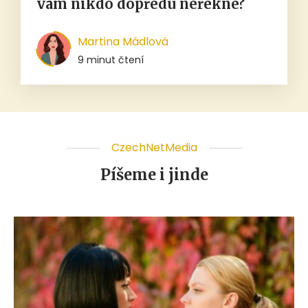
vám nikdo dopředu neřekne?
Martina Mádlová
9 minut čtení
CzechNetMedia
Píšeme i jinde