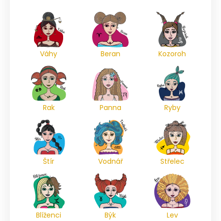
Váhy
Beran
Kozoroh
Rak
Panna
Ryby
Štír
Vodnář
Střelec
Blíženci
Býk
Lev