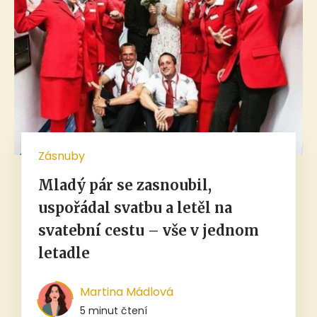
Zásnuby
Mladý pár se zasnoubil,
uspořádal svatbu a letěl na
svatební cestu – vše v jednom
letadle
Martina Mádlová
5 minut čtení