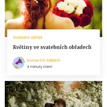
Svatební obřad
Květiny ve svatebních obřadech
Komerční sdělení
4 minuty čtení