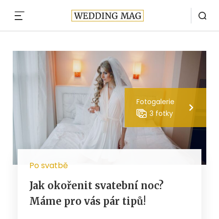
MENU
Fotogalerie
3 fotky
Po svatbě
Jak okořenit svatební noc?
Máme pro vás pár tipů!