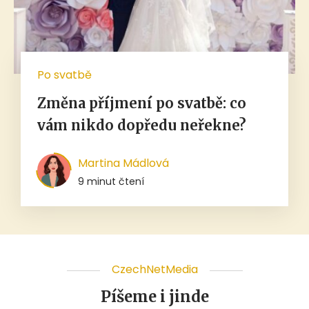
Po svatbě
Změna příjmení po svatbě: co
vám nikdo dopředu neřekne?
Martina Mádlová
9 minut čtení
CzechNetMedia
Píšeme i jinde