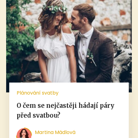
Plánování svatby
O čem se nejčastěji hádají páry
před svatbou?
Martina Mádlová