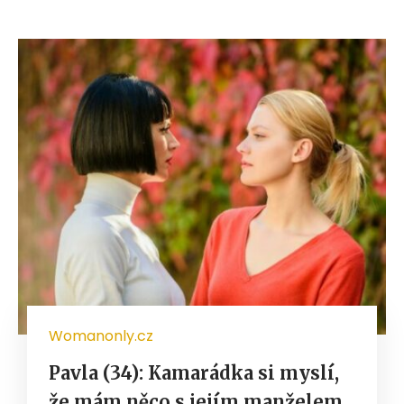
Womanonly.cz
Pavla (34): Kamarádka si myslí,
že mám něco s jejím manželem