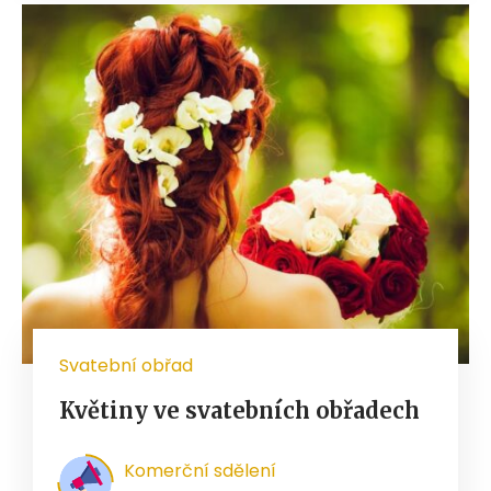
Svatební obřad
Květiny ve svatebních obřadech
Komerční sdělení