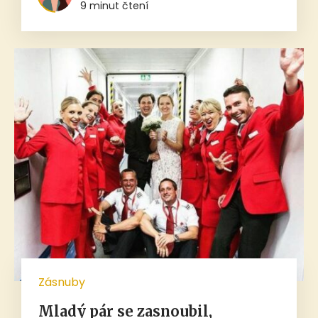
9 minut čtení
Zásnuby
Mladý pár se zasnoubil,