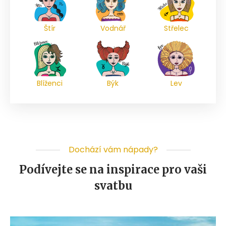
Štír
Vodnář
Střelec
Blíženci
Býk
Lev
Dochází vám nápady?
Podívejte se na inspirace pro vaši
svatbu