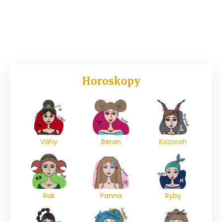
Horoskopy
Váhy
Beran
Kozoroh
Rak
Panna
Ryby