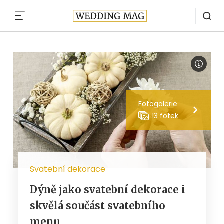
MENU
Fotogalerie
13 fotek
Svatební dekorace
Dýně jako svatební dekorace i
skvělá součást svatebního
menu