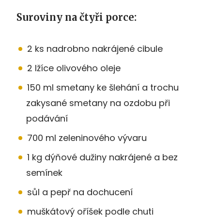
Suroviny na čtyři porce:
2 ks nadrobno nakrájené cibule
2 lžíce olivového oleje
150 ml smetany ke šlehání a trochu
zakysané smetany na ozdobu při
podávání
700 ml zeleninového vývaru
1 kg dýňové dužiny nakrájené a bez
semínek
sůl a pepř na dochucení
muškátový oříšek podle chuti