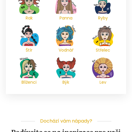
Rak
Panna
Ryby
Štír
Vodnář
Střelec
Blíženci
Býk
Lev
Dochází vám nápady?