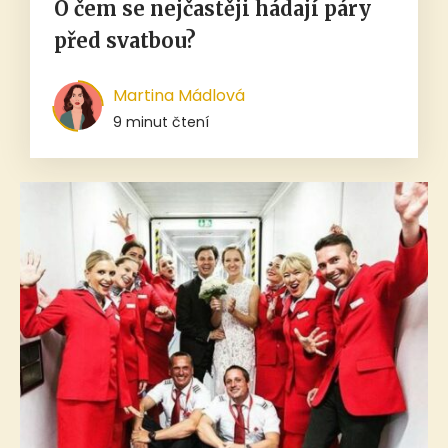
O čem se nejčastěji hádají páry
před svatbou?
Martina Mádlová
9 minut čtení