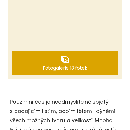
Fotogalerie 13 fotek
Podzimní čas je neodmyslitelně spjatý
s padajícím listím, babím létem i dýněmi
všech možných tvarů a velikostí. Mnoho
lidí ji má spojenou s jídlem a možná ještě