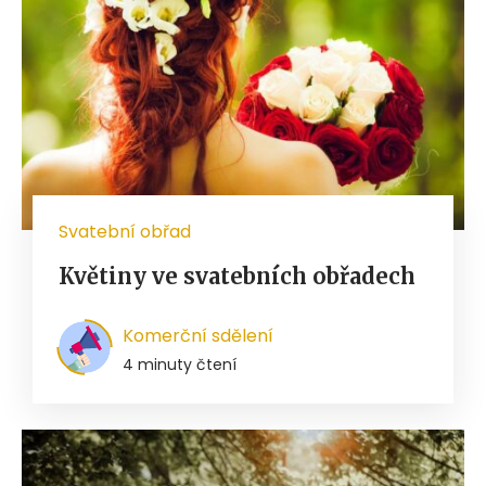
Svatební obřad
Květiny ve svatebních obřadech
Komerční sdělení
4 minuty čtení