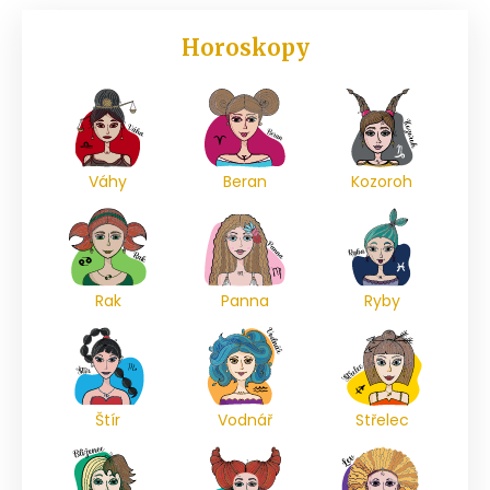
Horoskopy
Váhy
Beran
Kozoroh
Rak
Panna
Ryby
Štír
Vodnář
Střelec