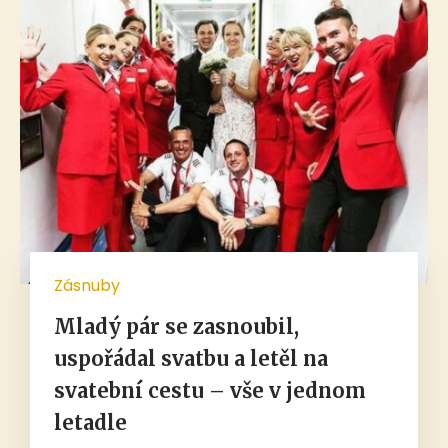
Zásnuby
Mladý pár se zasnoubil,
uspořádal svatbu a letěl na
svatební cestu – vše v jednom
letadle