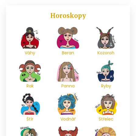
Horoskopy
Váhy
Beran
Kozoroh
Rak
Panna
Ryby
Štír
Vodnář
Střelec