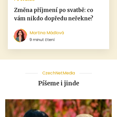
Změna příjmení po svatbě: co
vám nikdo dopředu neřekne?
Martina Mádlová
9 minut čtení
CzechNetMedia
Píšeme i jinde