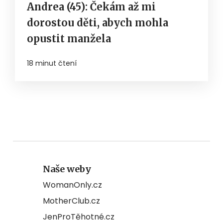
Andrea (45): Čekám až mi
dorostou děti, abych mohla
opustit manžela
18 minut čtení
Naše weby
WomanOnly.cz
MotherClub.cz
JenProTěhotné.cz