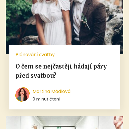
Plánování svatby
O čem se nejčastěji hádají páry
před svatbou?
Martina Mádlová
9 minut čtení