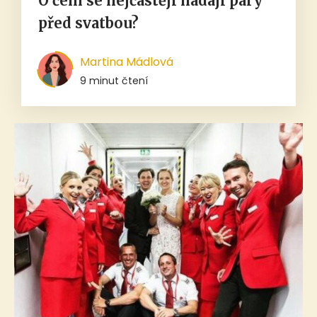
O čem se nejčastěji hádají páry
před svatbou?
Martina Mádlová
9 minut čtení