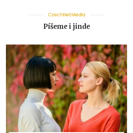
CzechNetMedia
Píšeme i jinde