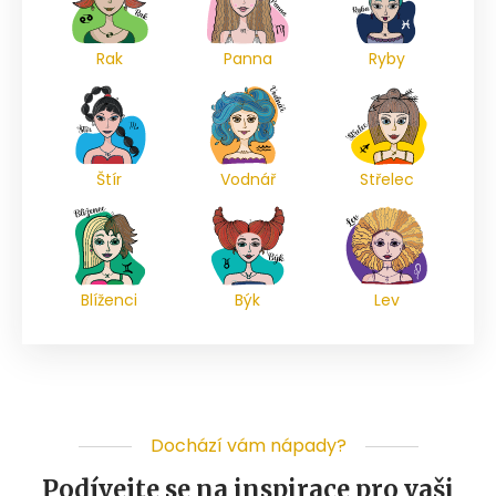
Rak
Panna
Ryby
Štír
Vodnář
Střelec
Blíženci
Býk
Lev
Dochází vám nápady?
Podívejte se na inspirace pro vaši