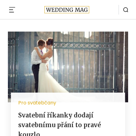
MENU
Pro svatebčany
Svatební říkanky dodají
svatebnímu přání to pravé
kouzlo