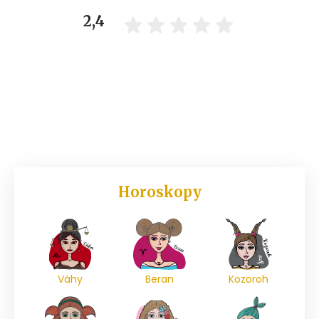
2,4
Horoskopy
Váhy
Beran
Kozoroh