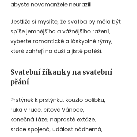
abyste novomanžele neurazili.
Jestliže si myslíte, že svatba by měla být
spíše jemnějšího a vážnějšího ražení,
vyberte romantické a láskyplné rýmy,
které zahřejí na duši a jistě potěší.
Svatební říkanky na svatební
přání
Prstýnek k prstýnku, kouzlo polibku,
ruka v ruce, citové Vánoce,
konečná fáze, naprosté extáze,
srdce spojená, událost nádherná,