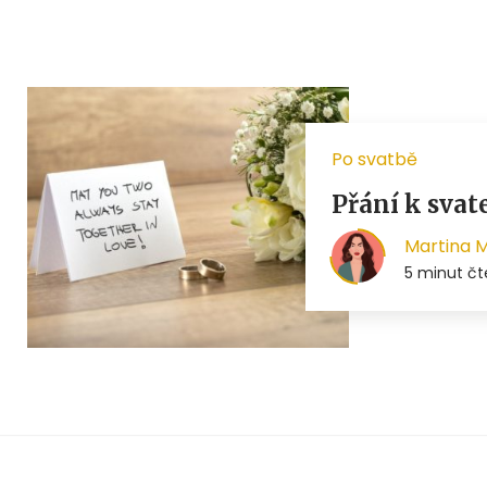
Po svatbě
Přání k svat
Martina 
5 minut čt