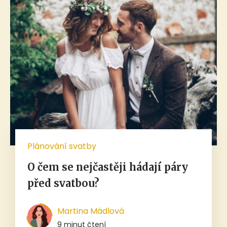
Plánování svatby
O čem se nejčastěji hádají páry
před svatbou?
Martina Mádlová
9 minut čtení