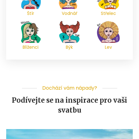
Štír
Vodnář
Střelec
Blíženci
Býk
Lev
Dochází vám nápady?
Podívejte se na inspirace pro vaši
svatbu