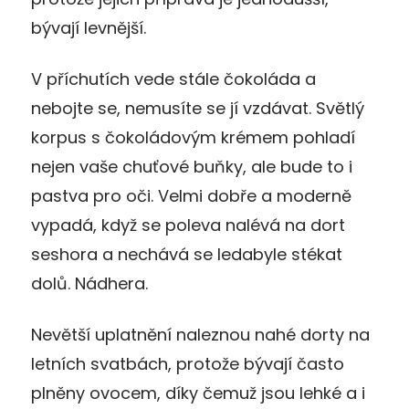
bývají levnější.
V příchutích vede stále čokoláda a
nebojte se, nemusíte se jí vzdávat. Světlý
korpus s čokoládovým krémem pohladí
nejen vaše chuťové buňky, ale bude to i
pastva pro oči. Velmi dobře a moderně
vypadá, když se poleva nalévá na dort
seshora a nechává se ledabyle stékat
dolů. Nádhera.
Nevětší uplatnění naleznou nahé dorty na
letních svatbách, protože bývají často
plněny ovocem, díky čemuž jsou lehké a i