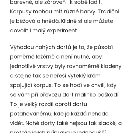
barevné, ale zároveň i k sobě ladit.
Korpusy mohou mít různé barvy. Tradiční
je béžová a hnědá. Klidně si ale můžete
dovolit i malý experiment.
Výhodou nahých dortů je to, že působí
poměrně ležérně a není nutné, aby
jednotlivé vrstvy byly rovnoměrně kladeny
a stejně tak se neřeší vyteklý krém
spojující korpus. To se hodí ve chvíli, kdy
se vám při převozu dort malinko poškodí.
To je velký rozdíl oproti dortu
potahovanému, kde je každá nehoda
vidět. Nahé dorty také nejsou tak sladké, a
protože jejich příprava je jednodušší,