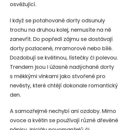
osvěžující.
I když se potahované dorty odsunuly
trochu na druhou kolej, nemusíte na ně
zanevřít. Do popředí zájmu se dostávají
dorty pozlacené, mramorové nebo bílé.
Dozdobují se květinou, lístečky či polevou.
Trendem jsou i úžasně nadýchané dorty
s měkkými vlnkami jako stvořené pro
nevěsty, které chtějí dokonale romantický
den.
A samozřejmě nechybí ani ozdoby. Mimo
ovoce a květin se používají různé dřevěné
nápisy, iniciály novomanželů či