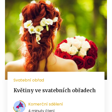
Svatební obřad
Květiny ve svatebních obřadech
Komerční sdělení
4 minuty čtení