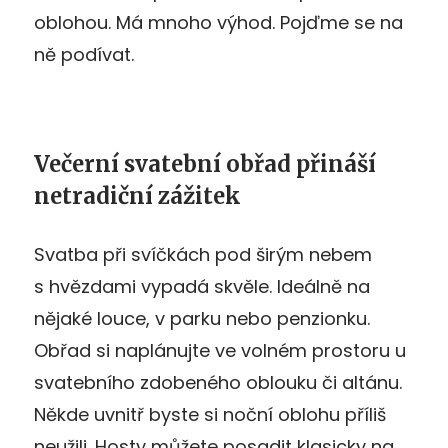
oblohou. Má mnoho výhod. Pojďme se na
ně podívat.
Večerní svatební obřad přináší
netradiční zážitek
Svatba při svíčkách pod širým nebem
s hvězdami vypadá skvěle. Ideálně na
nějaké louce, v parku nebo penzionku.
Obřad si naplánujte ve volném prostoru u
svatebního zdobeného oblouku či altánu.
Někde uvnitř byste si noční oblohu příliš
neužili. Hosty můžete posadit klasicky na