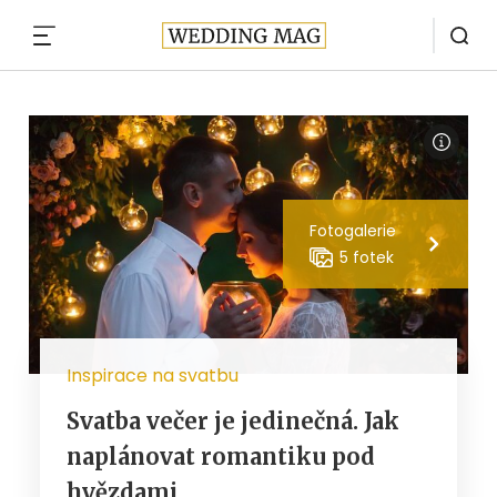
MENU
Fotogalerie
5 fotek
Inspirace na svatbu
Svatba večer je jedinečná. Jak
naplánovat romantiku pod
hvězdami