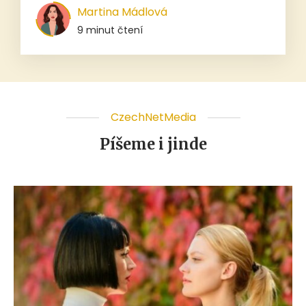
Martina Mádlová
9 minut čtení
CzechNetMedia
Píšeme i jinde