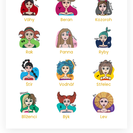
Váhy
Beran
Kozoroh
Rak
Panna
Ryby
Štír
Vodnář
Střelec
Blíženci
Býk
Lev