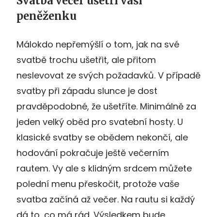
Svatba večer ušetří vaší
peněženku
Málokdo nepřemýšlí o tom, jak na své
svatbě trochu ušetřit, ale přitom
neslevovat ze svých požadavků. V případě
svatby při západu slunce je dost
pravděpodobné, že ušetříte. Minimálně za
jeden velký oběd pro svatební hosty. U
klasické svatby se obědem nekončí, ale
hodování pokračuje ještě večerním
rautem. Vy ale s klidným srdcem můžete
polední menu přeskočit, protože vaše
svatba začíná až večer. Na rautu si každý
dá to, co má rád. Výsledkem bude