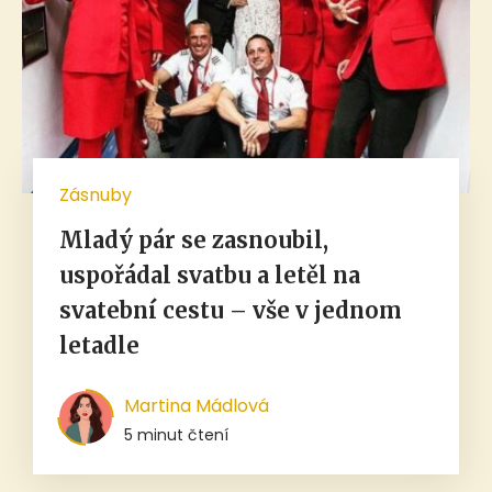
Zásnuby
Mladý pár se zasnoubil,
uspořádal svatbu a letěl na
svatební cestu – vše v jednom
letadle
Martina Mádlová
5 minut čtení