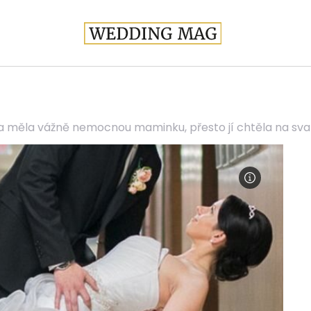
 měla vážně nemocnou maminku, přesto jí chtěla na svatb