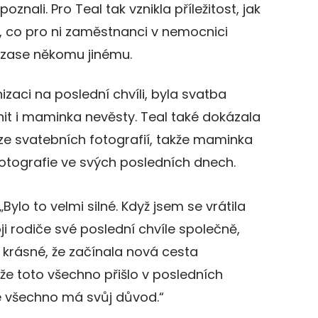
oznali. Pro Teal tak vznikla příležitost, jak
, co pro ni zaměstnanci v nemocnici
a zase někomu jinému.
zaci na poslední chvíli, byla svatba
nit i maminka nevěsty. Teal také dokázala
 ze svatebních fotografií, takže maminka
otografie ve svých posledních dnech.
„Bylo to velmi silné. Když jsem se vrátila
oji rodiče své poslední chvíle společně,
 krásné, že začínala nová cesta
e toto všechno přišlo v posledních
že všechno má svůj důvod.“