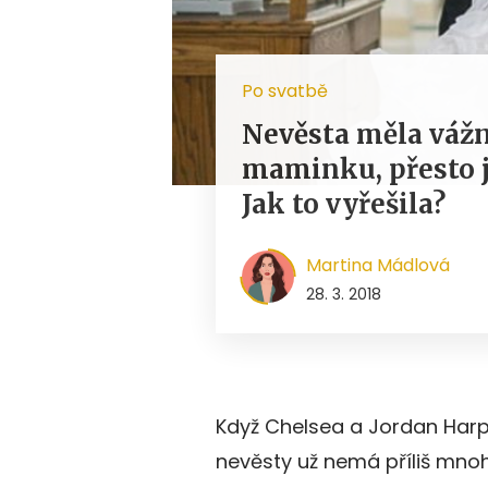
Po svatbě
Nevěsta měla váž
maminku, přesto jí
Jak to vyřešila?
Martina Mádlová
28. 3. 2018
Když Chelsea a Jordan Harp
nevěsty už nemá příliš mnoho