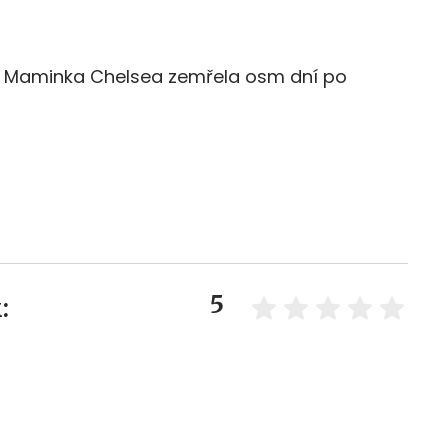
a. Maminka Chelsea zemřela osm dní po
5
: