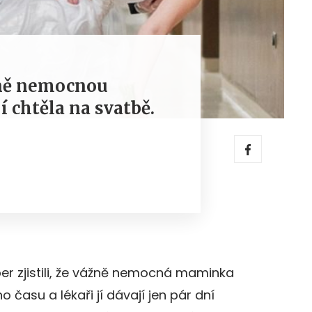
ně nemocnou
 chtěla na svatbě.
er zjistili, že vážně nemocná maminka
 času a lékaři jí dávají jen pár dní