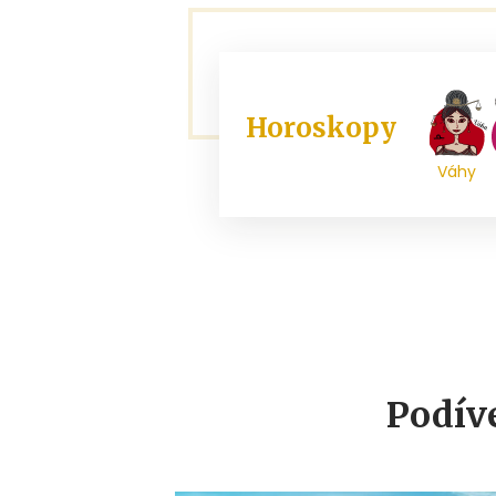
Horoskopy
Váhy
Podíve