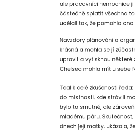
ale pracovníci nemocnice ji p
částečně splatit všechno to
udělali tak, že pomohla on
Navzdory plánování a organi
krásná a mohla se jí zúčast
upravit a vytisknou některé
Chelsea mohla mít u sebe f
Teal k celé zkušenosti řekla: 
do místnosti, kde strávili m
bylo to smutné, ale zároveň
mladému páru. Skutečnost, ž
dnech její matky, ukázala, 