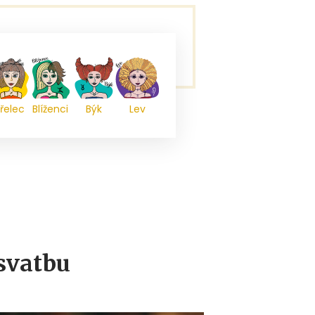
řelec
Blíženci
Býk
Lev
 svatbu