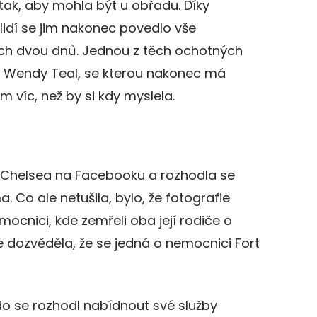
u tak, aby mohla být u obřadu. Díky
idí se jim nakonec povedlo vše
h dvou dnů. Jednou z těch ochotných
ka Wendy Teal, se kterou nakonec má
víc, než by si kdy myslela.
 Chelsea na Facebooku a rozhodla se
 Co ale netušila, bylo, že fotografie
ocnici, kde zemřeli oba její rodiče o
 se dozvěděla, že se jedná o nemocnici Fort
do se rozhodl nabídnout své služby