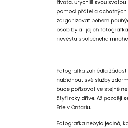
života, urychlili svou svatb
pomoci přátel a ochotných l
zorganizovat během pouhýc
osob byla i jejich fotograf
nevěsta společného mnohem 
Fotografka zahlédla žádost
nabídnout své služby zdarma.
bude pořizovat ve stejné nem
čtyři roky dříve. Až později
Erie v Ontariu.
Fotografka nebyla jediná, k