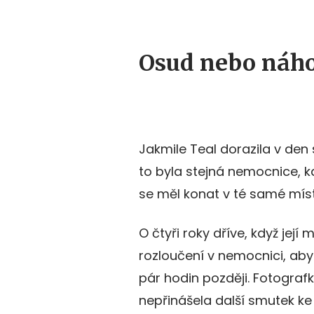
Osud nebo náh
Jakmile Teal dorazila v den 
to byla stejná nemocnice, kd
se měl konat v té samé míst
O čtyři roky dříve, když jej
rozloučení v nemocnici, aby
pár hodin později. Fotografk
nepřinášela další smutek k