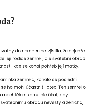
oda?
svatby do nemocnice, zjistila, že nejenže
e její rodiče zemřeli, ale svatební obřad
nosti, kde se konal pohřeb její matky.
í maminka zemřela, konalo se poslední
 se ho mohl účastnit i otec. Ten zemřel o
a nechtěla nikomu nic říkat, aby
e svatebnímu obřadu nevěsty a ženicha,