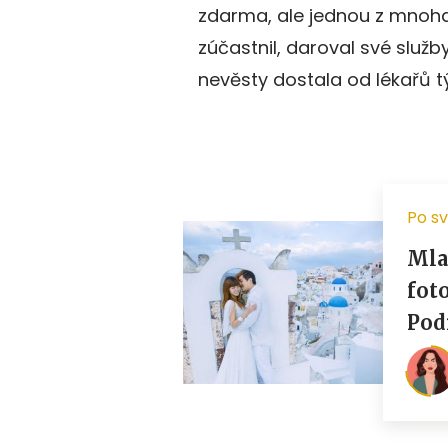
zdarma, ale jednou z mnoha.
zúčastnil, daroval své slu
nevěsty dostala od lékařů t