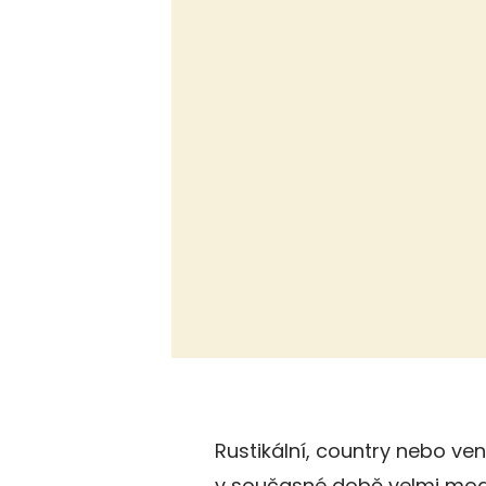
Rustikální, country nebo ve
v současné době velmi mode