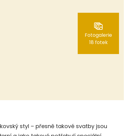
Fotogalerie
18 fotek
nkovský styl – přesně takové svatby jsou
rní a jako takové potřebují speciální