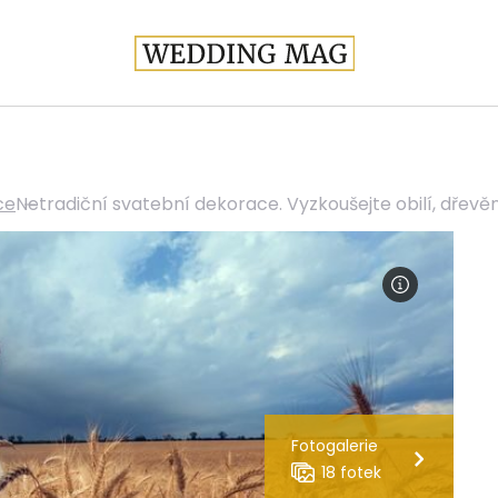
ce
Netradiční svatební dekorace. Vyzkoušejte obilí, dřev
Fotogalerie
18 fotek