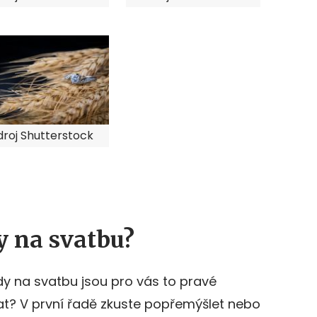
droj Shutterstock
y na svatbu?
udy na svatbu jsou pro vás to pravé
at? V první řadě zkuste popřemýšlet nebo