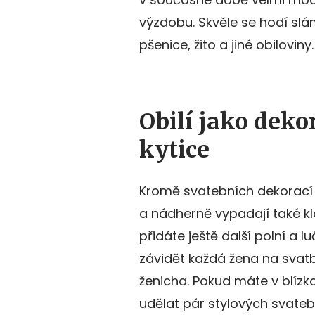
výzdobu. Skvěle se hodí slá
pšenice, žito a jiné obiloviny
Obilí jako deko
kytice
Kromě svatebních dekorací m
a nádherně vypadají také kla
přidáte ještě další polní a 
závidět každá žena na svatbě
ženicha. Pokud máte v blízko
udělat pár stylových svatebn