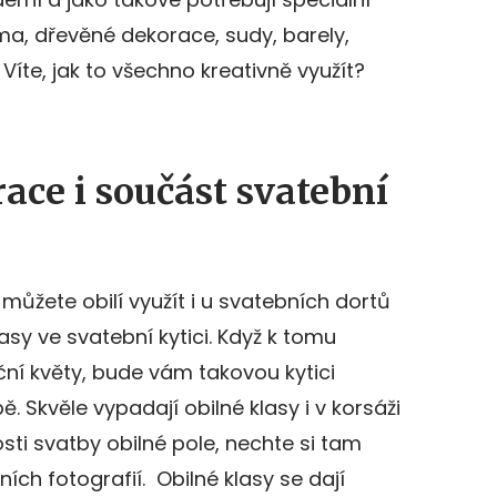
ma, dřevěné dekorace, sudy, barely,
. Víte, jak to všechno kreativně využít?
race i součást svatební
ůžete obilí využít i u svatebních dortů
sy ve svatební kytici. Když k tomu
luční květy, bude vám takovou kytici
. Skvěle vypadají obilné klasy i v korsáži
sti svatby obilné pole, nechte si tam
ích fotografií. Obilné klasy se dají