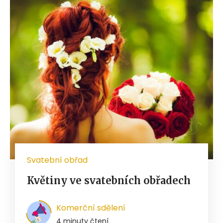
Svatební obřad
Květiny ve svatebních obřadech
Komerční sdělení
4 minuty čtení