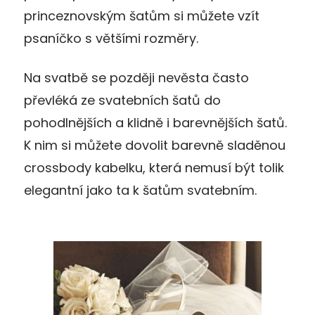
princeznovským šatům si můžete vzít
psaníčko s většími rozměry.
Na svatbě se později nevěsta často
převléká ze svatebních šatů do
pohodlnějších a klidně i barevnějších šatů.
K nim si můžete dovolit barevně sladěnou
crossbody kabelku, která nemusí být tolik
elegantní jako ta k šatům svatebním.