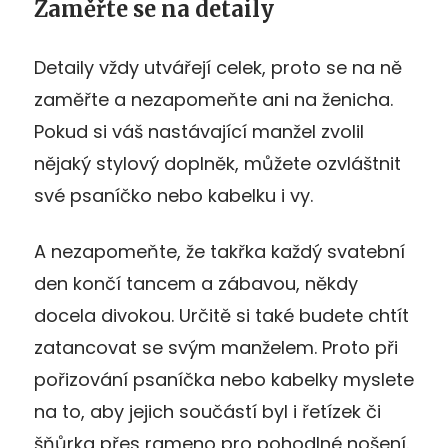
Zaměřte se na detaily
Detaily vždy utvářejí celek, proto se na ně
zaměřte a nezapomeňte ani na ženicha.
Pokud si váš nastávající manžel zvolil
nějaký stylový doplněk, můžete ozvláštnit
své psaníčko nebo kabelku i vy.
A nezapomeňte, že takřka každý svatební
den končí tancem a zábavou, někdy
docela divokou. Určitě si také budete chtít
zatancovat se svým manželem. Proto při
pořizování psaníčka nebo kabelky myslete
na to, aby jejich součástí byl i řetízek či
šňůrka přes rameno pro pohodlné nošení.