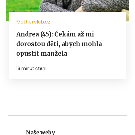
Motherclub.cz
Andrea (45): Čekám až mi
dorostou děti, abych mohla
opustit manžela
18 minut čtení
Naše weby