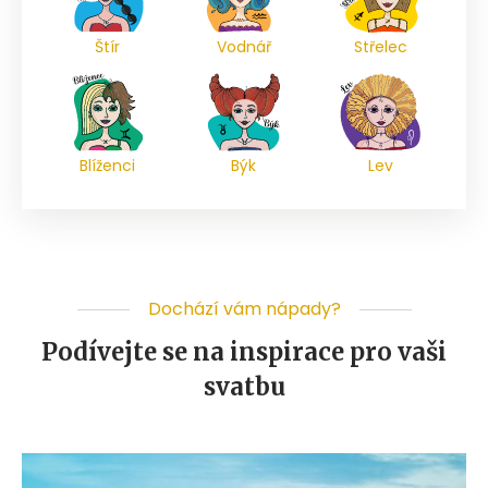
Štír
Vodnář
Střelec
Blíženci
Býk
Lev
Dochází vám nápady?
Podívejte se na inspirace pro vaši
svatbu