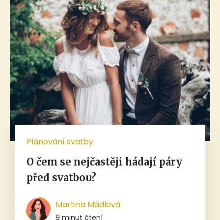
Plánování svatby
O čem se nejčastěji hádají páry
před svatbou?
Martina Mádlová
9 minut čtení