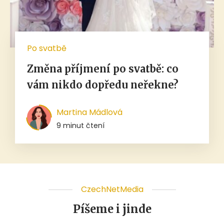
Po svatbě
Změna příjmení po svatbě: co
vám nikdo dopředu neřekne?
Martina Mádlová
9 minut čtení
CzechNetMedia
Píšeme i jinde